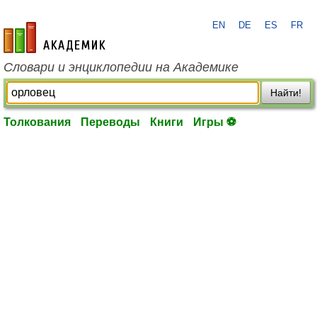
EN
DE
ES
FR
academic.ru
Словари и энциклопедии на Академике
Найти!
Толкования
Переводы
Книги
Игры ⚽