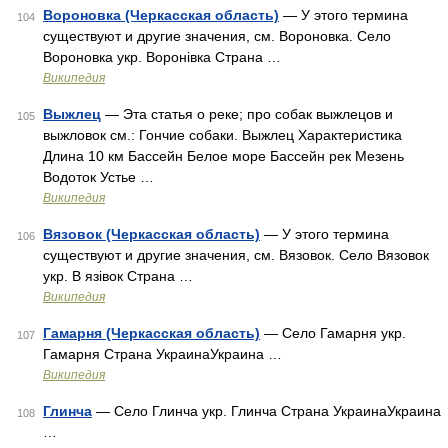
Вороновка (Черкасская область)
— У этого термина
104
существуют и другие значения, см. Вороновка. Село
Вороновка укр. Воронівка Страна …
Википедия
Выжлец
— Эта статья о реке; про собак выжлецов и
105
выжловок см.: Гончие собаки. Выжлец Характеристика
Длина 10 км Бассейн Белое море Бассейн рек Мезень
Водоток Устье …
Википедия
Вязовок (Черкасская область)
— У этого термина
106
существуют и другие значения, см. Вязовок. Село Вязовок
укр. В язівок Страна …
Википедия
Гамарня (Черкасская область)
— Село Гамарня укр.
107
Гамарня Страна УкраинаУкраина …
Википедия
Глинча
— Село Глинча укр. Глинча Страна УкраинаУкраина
108
…