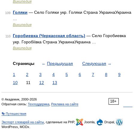
Википедия
Голяки
— Село Голяки укр. Голяки Страна УкраинаУкраина
109
…
Википедия
Горобиевка (Черкасская область)
— Село Горобиевка
110
укр. Горобіївка Страна УкраинаУкраина …
Википедия
Страницы
←
Предыдущая
Следующая
→
1
2
3
4
5
6
7
8
9
10
11
12
13
© Академик, 2000-2026
18+
Обратная связь:
Техподдержка
,
Реклама на сайте
👣 Путешествия
Экспорт словарей на сайты
, сделанные на PHP,
Joomla,
Drupal,
WordPress, MODx.