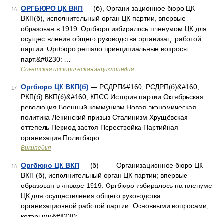
ОРГБЮРО ЦК ВКП
— (б), Органи зационное бюро ЦК
16
ВКП(б), исполнительный орган ЦК партии, впервые
образован в 1919. Оргбюро избиралось пленумом ЦК для
осуществления общего руководства организац. работой
партии. Оргбюро решало принципиальные вопросы
парт.&#8230; …
Советская историческая энциклопедия
Оргбюро ЦК ВКП(б)
— РСДРП&#160; РСДРП(б)&#160;
17
РКП(б) ВКП(б)&#160; КПСС История партии Октябрьская
революция Военный коммунизм Новая экономическая
политика Ленинский призыв Сталинизм Хрущёвская
оттепель Период застоя Перестройка Партийная
организация Политбюро …
Википедия
Оргбюро ЦК ВКП
— (б) Организационное бюро ЦК
18
ВКП (б), исполнительный орган ЦК партии; впервые
образован в январе 1919. Оргбюро избиралось на пленуме
ЦК для осуществления общего руководства
организационной работой партии. Основными вопросами,
которыми&#8230; …