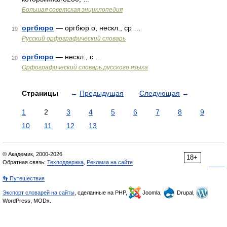
Большая советская энциклопедия
оргбюро
— оргбюр о, нескл., ср …
19
Русский орфографический словарь
оргбюро
— нескл., с …
20
Орфографический словарь русского языка
Страницы
←
Предыдущая
Следующая
→
1
2
3
4
5
6
7
8
9
10
11
12
13
© Академик, 2000-2026
18+
Обратная связь:
Техподдержка
,
Реклама на сайте
👣 Путешествия
Экспорт словарей на сайты
, сделанные на PHP,
Joomla,
Drupal,
WordPress, MODx.