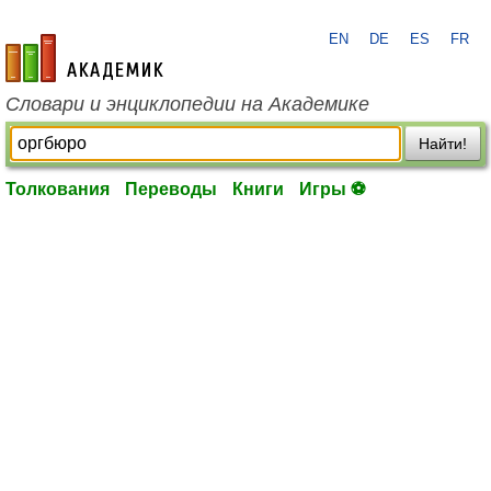
EN
DE
ES
FR
academic.ru
Словари и энциклопедии на Академике
Найти!
Толкования
Переводы
Книги
Игры ⚽