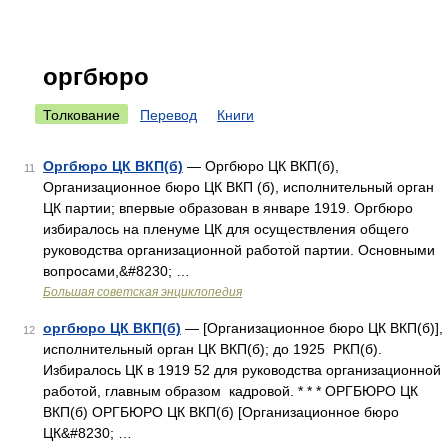
оргбюро
Толкование
Перевод
Книги
Оргбюро ЦК ВКП(б)
— Оргбюро ЦК ВКП(б),
11
Организационное бюро ЦК ВКП (б), исполнительный орган
ЦК партии; впервые образован в январе 1919. Оргбюро
избиралось на пленуме ЦК для осуществления общего
руководства организационной работой партии. Основными
вопросами,&#8230; …
Большая советская энциклопедия
оргбюро ЦК ВКП(б)
— [Организационное бюро ЦК ВКП(б)],
12
исполнительный орган ЦК ВКП(б); до 1925 РКП(б).
Избиралось ЦК в 1919 52 для руководства организационной
работой, главным образом кадровой. * * * ОРГБЮРО ЦК
ВКП(б) ОРГБЮРО ЦК ВКП(б) [Организационное бюро
ЦК&#8230; …