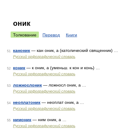
оник
Толкование
Перевод
Книги
каноник
— кан оник, а (католический священник) …
51
Русский орфографический словарь
коник
— к оник, а (уменьш. к кон и конь) …
52
Русский орфографический словарь
ложнослоник
— ложносл оник, а …
53
Русский орфографический словарь
неоплатоник
— неоплат оник, а …
54
Русский орфографический словарь
нимоник
— ним оник, а …
55
Русский орфографический словарь