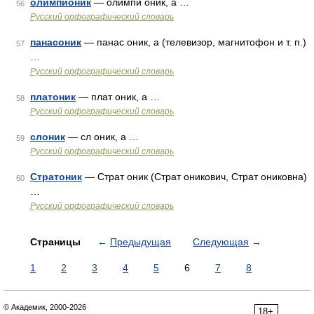
олимпионик
— олимпи оник, а …
56
Русский орфографический словарь
панасоник
— панас оник, а (телевизор, магнитофон и т. п.)
57
…
Русский орфографический словарь
платоник
— плат оник, а …
58
Русский орфографический словарь
слоник
— сл оник, а …
59
Русский орфографический словарь
Стратоник
— Страт оник (Страт оникович, Страт ониковна)
60
…
Русский орфографический словарь
Страницы
←
Предыдущая
Следующая
→
1
2
3
4
5
6
7
8
© Академик, 2000-2026
18+