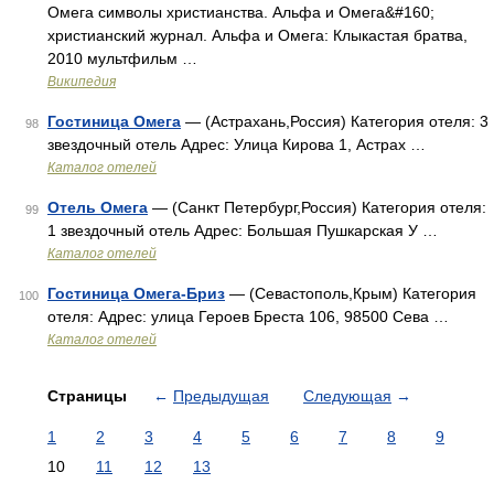
Омега символы христианства. Альфа и Омега&#160;
христианский журнал. Альфа и Омега: Клыкастая братва,
2010 мультфильм …
Википедия
Гостиница Омега
— (Астрахань,Россия) Категория отеля: 3
98
звездочный отель Адрес: Улица Кирова 1, Астрах …
Каталог отелей
Отель Омега
— (Санкт Петербург,Россия) Категория отеля:
99
1 звездочный отель Адрес: Большая Пушкарская У …
Каталог отелей
Гостиница Омега-Бриз
— (Севастополь,Крым) Категория
100
отеля: Адрес: улица Героев Бреста 106, 98500 Сева …
Каталог отелей
Страницы
←
Предыдущая
Следующая
→
1
2
3
4
5
6
7
8
9
10
11
12
13