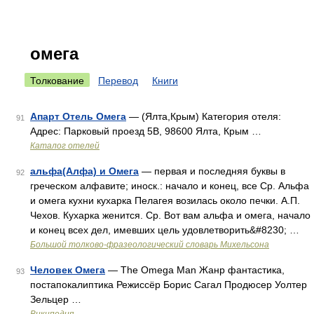
омега
Толкование
Перевод
Книги
Апарт Отель Омега
— (Ялта,Крым) Категория отеля:
91
Адрес: Парковый проезд 5В, 98600 Ялта, Крым …
Каталог отелей
альфа(Алфа) и Омега
— первая и последняя буквы в
92
греческом алфавите; иноск.: начало и конец, все Ср. Альфа
и омега кухни кухарка Пелагея возилась около печки. А.П.
Чехов. Кухарка женится. Ср. Вот вам альфа и омега, начало
и конец всех дел, имевших цель удовлетворить&#8230; …
Большой толково-фразеологический словарь Михельсона
Человек Омега
— The Omega Man Жанр фантастика,
93
постапокалиптика Режиссёр Борис Сагал Продюсер Уолтер
Зельцер …