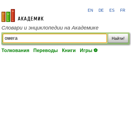
EN
DE
ES
FR
academic.ru
Словари и энциклопедии на Академике
Найти!
Толкования
Переводы
Книги
Игры ⚽