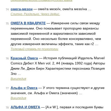
Орфографический словарь русского языка
омега-мезон
— оме/га мезо/н, оме/га мезо/на …
74
Слитно. Раздельно. Через дефис.
ОМЕГА В КВАДРАТЕ
— Измерение силы связи между
75
переменными. Оно показывает пропорцию вариансы
зависимой переменной и вариативности зависимой
переменной. Оно несколько более консервативно, чем
другие измерения величины эффекта, такие как г2 …
Толковый словарь по психологии
Красный Омега
— История публикаций Издатель Marvel
76
Comics Дебют X Men vol. 2, #4 (январь 1992 года) Авторы
Джим Ли, Джон Бирн Характеристики персонажа Позиция
Зло …
Википедия
Альфа и Омега
— У этого термина существуют и другие
77
значения, см. Альфа и Омега (значения) …
Википедия
АЛЬФА И ОМЕГА
— [A и W ], первая и последняя буквы
78