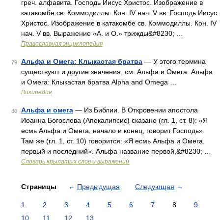
греч. алфавита. Господь Иисус Христос. Изображение в
катакомбе св. Коммодиллы. Кон. IV нач. V вв. Господь Иисус
Христос. Изображение в катакомбе св. Коммодиллы. Кон. IV
нач. V вв. Выражение «А. и О.» трижды&#8230; …
Православная энциклопедия
Альфа и Омега: Клыкастая братва
— У этого термина
79
существуют и другие значения, см. Альфа и Омега. Альфа
и Омега: Клыкастая братва Alpha and Omega …
Википедия
Альфа и омега
— Из Библии. В Откровении апостола
80
Иоанна Богослова (Апокалипсис) сказано (гл. 1, ст. 8): «Я
есмь Альфа и Омега, начало и конец, говорит Господь».
Там же (гл. 1, ст. 10) говорится: «Я есмь Альфа и Омега,
первый и последний». Альфа название первой,&#8230; …
Словарь крылатых слов и выражений
Страницы
←
Предыдущая
Следующая
→
1
2
3
4
5
6
7
8
9
10
11
12
13