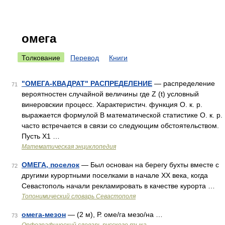
омега
Толкование
Перевод
Книги
"ОМЕГА-КВАДРАТ" РАСПРЕДЕЛЕНИЕ
— распределение
71
вероятностен случайной величины где Z (t) условный
винеровскии процесс. Характеристич. функция О. к. р.
выражается формулой В математической статистике О. к. р.
часто встречается в связи со следующим обстоятельством.
Пусть X1 …
Математическая энциклопедия
ОМЕГА, поселок
— Был основан на берегу бухты вместе с
72
другими курортными поселками в начале ХХ века, когда
Севастополь начали рекламировать в качестве курорта …
Топонимический словарь Севастополя
омега-мезон
— (2 м), Р. оме/га мезо/на …
73