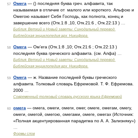
Омега
— () последняя буква греч. алфавита, так
57
называемая в отличие от  малого или короткого. Альфою и
Омегою называет Себя Господь, как полнота, конец и
завершение всего (Отк.1:8 ,10, Отк.21:6 , Отк.22:13 ) …
Библия. Ветхий и Новый заветы. Синодальный перевод.
Библейская энциклопедия арх. Никифора.
Омега
— Ом’ега (Отк.1:8 ,10; Отк.21:6 ; Отк.22:13 )
58
последняя буква греческого алфавита. (см. Алфа) …
Библия. Ветхий и Новый заветы. Синодальный перевод.
Библейская энциклопедия арх. Никифора.
Омега
— ж. Название последней буквы греческого
59
алфавита. Толковый словарь Ефремовой. Т. Ф. Ефремова.
2000 …
Современный толковый словарь русского языка Ефремовой
омега
— омега, омеги, омеги, омег, омеге, омегам, омегу,
60
омеги, омегой, омегою, омегами, омеге, омегах (Источник:
«Полная акцентуированная парадигма по А. А. Зализняку»)
…
Формы слов