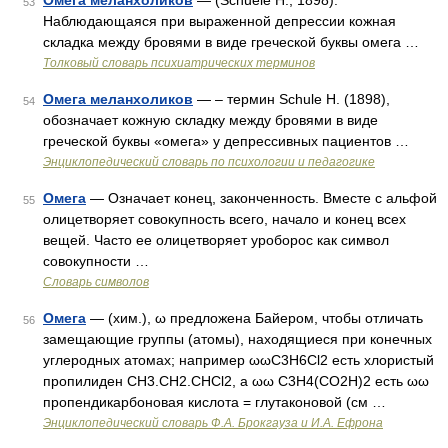
Омега меланхоликов
— (Schuele H., 1898).
53
Наблюдающаяся при выраженной депрессии кожная
складка между бровями в виде греческой буквы омега …
Толковый словарь психиатрических терминов
Омега меланхоликов
— – термин Schule H. (1898),
54
обозначает кожную складку между бровями в виде
греческой буквы «омега» у дeпрессивных пациентов …
Энциклопедический словарь по психологии и педагогике
Омега
— Означает конец, законченность. Вместе с альфой
55
олицетворяет совокупность всего, начало и конец всех
вещей. Часто ее олицетворяет уроборос как символ
совокупности …
Словарь символов
Омега
— (хим.), ω предложена Байером, чтобы отличать
56
замещающие группы (атомы), находящиеся при конечных
углеродных атомах; например ωωС3Н6Cl2 есть хлористый
пропилиден СН3.СН2.CHCl2, a ωω C3H4(CO2H)2 есть ωω
пропендикарбоновая кислота = глутаконовой (см …
Энциклопедический словарь Ф.А. Брокгауза и И.А. Ефрона