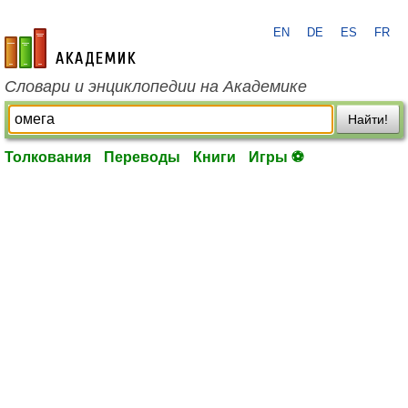
EN
DE
ES
FR
academic.ru
Словари и энциклопедии на Академике
Найти!
Толкования
Переводы
Книги
Игры ⚽