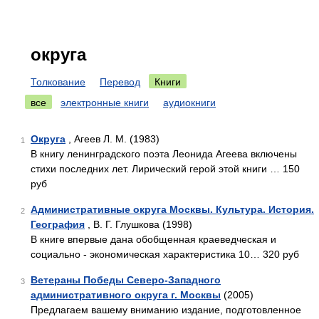
округа
Толкование
Перевод
Книги
все
электронные книги
аудиокниги
Округа
, Агеев Л. М. (1983)
1
В книгу ленинградского поэта Леонида Агеева включены
стихи последних лет. Лирический герой этой книги … 150
руб
Административные округа Москвы. Культура. История.
2
География
, В. Г. Глушкова (1998)
В книге впервые дана обобщенная краеведческая и
социально - экономическая характеристика 10… 320 руб
Ветераны Победы Северо-Западного
3
административного округа г. Москвы
(2005)
Предлагаем вашему вниманию издание, подготовленное