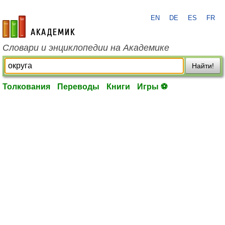
EN
DE
ES
FR
academic.ru
Словари и энциклопедии на Академике
Найти!
Толкования
Переводы
Книги
Игры ⚽