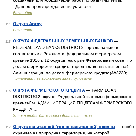
созданный для координации работ по развитию темы.
Данное предупреждение не устанавл …
Википедия
Округа Аргау
— …
114
Википедия
ОКРУГА ФЕДЕРАЛЬНЫХ ЗЕМЕЛЬНЫХ БАНКОВ
—
115
FEDERAL LAND BANKS DISTRICTSПервоначально в
соответствии с Законом о федеральном фермерском
кредите 1916 г. 12 округов, на к рые Федеральный совет по
делам фермерского кредита (предшественник нынешней
Администрации по делам фермерского кредита)&#8230; …
Энциклопедия банковского дела и финансов
ОКРУГА ФЕРМЕРСКОГО КРЕДИТА
— FARM LOAN
116
DISTRICTS12 округов Федеральной системы фермерского
кредитаСм. АДМИНИСТРАЦИЯ ПО ДЕЛАМ ФЕРМЕРСКОГО
КРЕДИТА …
Энциклопедия банковского дела и финансов
Округа санитарной (горно-санитарной) охраны
— особо
117
охраняемая природная территория, на которой