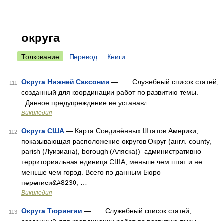
округа
Толкование
Перевод
Книги
Округа Нижней Саксонии
— Служебный список статей,
111
созданный для координации работ по развитию темы.
Данное предупреждение не устанавл …
Википедия
Округа США
— Карта Соединённых Штатов Америки,
112
показывающая расположение округов Округ (англ. county,
parish (Луизиана), borough (Аляска)) административно
территориальная единица США, меньше чем штат и не
меньше чем город. Всего по данным Бюро
переписи&#8230; …
Википедия
Округа Тюрингии
— Служебный список статей,
113