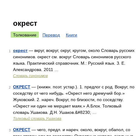
окрест
Толкование
Перевод
Книги
окрест
— вкруг, вокруг, округ, кругом, около Словарь русских
1
синонимов. окрест см. вокруг Словарь синонимов русского
языка. Практический справочник. М.: Русский язык. З. Е.
Александрова. 2011 …
Словарь синонимов
ОКРЕСТ
— (книжн. поэт. устар.). 1. предлог с род. Вокруг, по
2
соседству от чего нибудь. «Окрест него дремучий бор.»
Жуковский. 2. нареч. Вокруг, по близости, по соседству.
«Окрест ни один не мерцает маяк.» А.Блок. Толковый
словарь Ушакова. Д.Н. Ушаков.&#8230; …
Толковый словарь Ушакова
ОКРЕСТ
— чего, предл. и нареч. около, вокруг, обапол, со
3