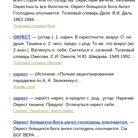
всех сторон или по соседству. Окрестные жители, окольные.
Окрестность вся болотиста. Окрест боящихся Бога Ангел
Господень ополчается. Толковый словарь Даля. В.И. Даль.
1863 1866 …
Толковый словарь Даля
ОКРЕСТ
— (устар.). 1. нареч. В окрестности, вокруг. О. ни
4
души. Тишина о. 2. чего, предл. с род. То же, что вокруг (во
2 знач.). Взглянуть о. себя. Скитаться о. селений. Толковый
словарь Ожегова. С.И. Ожегов, Н.Ю. Шведова. 1949 1992 …
Толковый словарь Ожегова
окрест
— (Источник: «Полная акцентуированная
5
парадигма по А. А. Зализняку») …
Формы слов
окрест
— окре/ст, нареч. и предлог с. род., устар. Наречие:
6
Окрест тишина. Предлог: Оглянуться окрест себя …
Слитно. Раздельно. Через дефис.
Окрест боящихся Бога ангел господень ополчается.
—
7
Окрест боящихся Бога ангел господень ополчается. См.
БОГ ВЕРА …