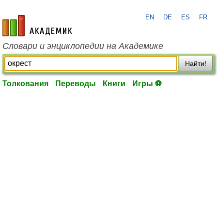
EN
DE
ES
FR
academic.ru
Словари и энциклопедии на Академике
Найти!
Толкования
Переводы
Книги
Игры ⚽