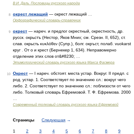
В.И. Даль. Пословицы русского народа
окрест лежащий
— окрест лежащий …
8
Орфографический словарь-справочник
окрест
— нареч. и предлог окрестный, окрестность, др.
9
русск. окрьстъ (Нестор, Яков Мних; см. Срезн. II, 652), ст.
слав. окрьсть κυκλόθεν (Супр.), болг. окръст, полаб. vuokarst
круг . От о и крест (Бернекер 1, 634). Неправомерно
отделение этих слов от&#8230; …
Этимологический словарь русского языка Макса Фасмера
Окрест
— I нареч. обстоят. места устар. Вокруг. II предл. с
10
род. устар. 1. Соответствует по значению сл.: вокруг чего
либо. 2. Соответствует по значению сл.: поблизости от чего
либо. Толковый словарь Ефремовой. Т. Ф. Ефремова. 2000
…
Современный толковый словарь русского языка Ефремовой
Страницы
Следующая
→
1
2
3
4
5
6
7
8
9