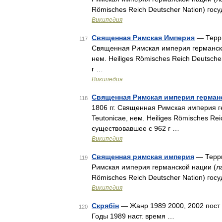
Römisches Reich Deutscher Nation) гос
Википедия
Священная Римская Империя
— Терри
117
Священная Римская империя германской
нем. Heiliges Römisches Reich Deutsch
г …
Википедия
Священная Римская империя герман
118
1806 гг. Священная Римская империя г
Teutonicae, нем. Heiliges Römisches Re
существовавшее с 962 г …
Википедия
Священная римская империя
— Терри
119
Римская империя германской нации (лат
Römisches Reich Deutscher Nation) гос
Википедия
Скрябін
— Жанр 1989 2000, 2002 пост п
120
Годы 1989 наст. время …