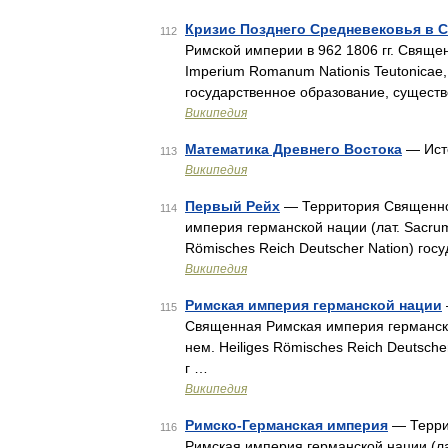
Кризис Позднего Средневековья в 
112
Римской империи в 962 1806 гг. Свяще
Imperium Romanum Nationis Teutonicae, 
государственное образование, существ
Википедия
Математика Древнего Востока
— Исто
113
Википедия
Первый Рейх
— Территория Священной
114
империя германской нации (лат. Sacrum
Römisches Reich Deutscher Nation) гос
Википедия
Римская империя германской нации
115
Священная Римская империя германской
нем. Heiliges Römisches Reich Deutsch
г …
Википедия
Римско-Германская империя
— Терри
116
Римская империя германской нации (лат