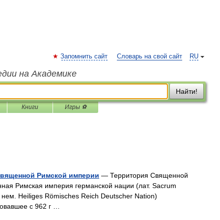
Запомнить сайт
Словарь на свой сайт
RU
едии на Академике
Найти!
Книги
Игры ⚽
Священной Римской империи
— Территория Священной
нная Римская империя германской нации (лат. Sacrum
нем. Heiliges Römisches Reich Deutscher Nation)
овавшее с 962 г …