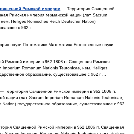
Священной Римской империи
— Территория Священной
нная Римская империя германской нации (лат. Sacrum
нем. Heiliges Römisches Reich Deutscher Nation)
овавшее с 962 г …
рия науки По тематике Математика Естественные науки …
 Римской империи в 962 1806 гг. Священная Римская
 Imperium Romanum Nationis Teutonicae, нем. Heiliges
ударственное образование, существовавшее с 962 г …
— Территория Священной Римской империи в 962 1806 гг.
 нации (лат. Sacrum Imperium Romanum Nationis Teutonicae,
er Nation) государственное образование, существовавшее с 962
тория Священной Римской империи в 962 1806 гг. Священная
. Sacrum Imperium Romanum Nationis Teutonicae, нем. Heiliges