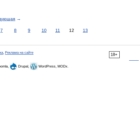
дующая
→
7
8
9
10
11
12
13
ка
,
Реклама на сайте
18+
omla,
Drupal,
WordPress, MODx.