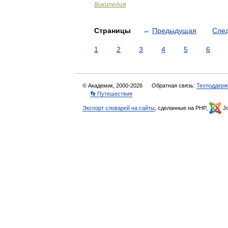
Википедия
Страницы
←
Предыдущая
Сле
1
2
3
4
5
6
© Академик, 2000-2026
Обратная связь:
Техподдерж
👣 Путешествия
Экспорт словарей на сайты
, сделанные на PHP,
Jo