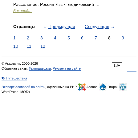
Расселение: Россия Язык: людиковский …
Википедия
Страницы
←
Предыдущая
Следующая
→
1
2
3
4
5
6
7
8
9
10
11
12
© Академик, 2000-2026
18+
Обратная связь:
Техподдержка
,
Реклама на сайте
👣 Путешествия
Экспорт словарей на сайты
, сделанные на PHP,
Joomla,
Drupal,
WordPress, MODx.