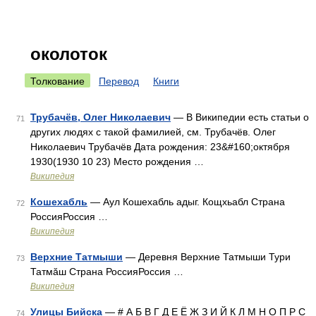
околоток
Толкование
Перевод
Книги
Трубачёв, Олег Николаевич
— В Википедии есть статьи о
71
других людях с такой фамилией, см. Трубачёв. Олег
Николаевич Трубачёв Дата рождения: 23&#160;октября
1930(1930 10 23) Место рождения …
Википедия
Кошехабль
— Аул Кошехабль адыг. Кощхьабл Страна
72
РоссияРоссия …
Википедия
Верхние Татмыши
— Деревня Верхние Татмыши Тури
73
Татмăш Страна РоссияРоссия …
Википедия
Улицы Бийска
— # А Б В Г Д Е Ё Ж З И Й К Л М Н О П Р С
74