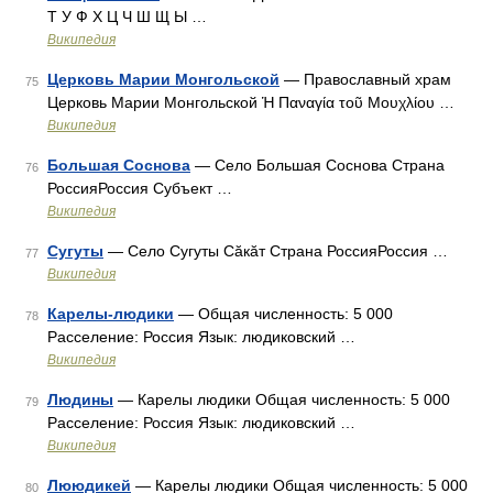
Т У Ф Х Ц Ч Ш Щ Ы …
Википедия
Церковь Марии Монгольской
— Православный храм
75
Церковь Марии Монгольской Ἡ Παναγία τοῦ Μουχλίου …
Википедия
Большая Соснова
— Село Большая Соснова Страна
76
РоссияРоссия Субъект …
Википедия
Сугуты
— Село Сугуты Сăкăт Страна РоссияРоссия …
77
Википедия
Карелы-людики
— Общая численность: 5 000
78
Расселение: Россия Язык: людиковский …
Википедия
Людины
— Карелы людики Общая численность: 5 000
79
Расселение: Россия Язык: людиковский …
Википедия
Лююдикей
— Карелы людики Общая численность: 5 000
80