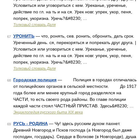
Условиться или уговориться с кем. Уреканье, уреченье,
действие по гл. на ть и на ся. Урек новг. упрек, укор, пеня,
попрек, укоризна. Уречь?&#8230; …
Толковый словарь Даля
УРОНИТЬ
— что, ронять, сев. ронить, обронить, дать срок.
67
Уреченный день. ся, перекоряться и попрекать друг друга. |
Условиться или уговориться с кем. Уреканье, уреченье,
действие по гл. на ть и на ся. Урек новг. упрек, укор, пеня,
попрек, укоризна. Уречь?&#8230; …
Толковый словарь Даля
Городская полиция
— Полиция в городах отличалась
68
от полицейских органов в сельской местности. До 1917
года более или менее крупный город разделялся на
ЧАСТИ, то есть своего рода районы. Во главе полиции
каждой части стоял ЧАСТНЫЙ ПРИСТАВ. Здесь&#8230; …
Энциклопедия русского быта XIX века
РУСЬ - РОДИНА
— Чу! здесь русским духом пахнет.
69
Древний Новгород и Псков господа (а Новгород был даже
господин, государь). Сердце в Волхове (в Новгороде), душа