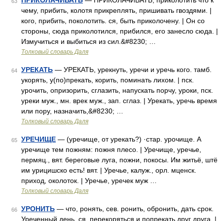
ПРИКОЛАЧИВАТЬ
— ПРИКОЛАЧИВАТЬ, приколотить что к
63
чему, прибить, колотя прикреплять, пришивать гвоздями. |
кого, прибить, поколотить. ся, быть приколочену. | Он со
стороны, сюда приколотился, прибился, его занесло сюда. |
Измучиться и выбиться из сил.&#8230; …
Толковый словарь Даля
УРЕКАТЬ
— УРЕКАТЬ, урекнуть, уречи и уречь кого. тамб.
64
укорять, у(по)прекать, корить, поминать лихом. | пск.
урочить, опризорить, сглазить, напускать порчу, уроки, пск.
уреки муж., мн. врек муж., зап. сглаз. | Урекать, уречь время
или пору, назначить,&#8230; …
Толковый словарь Даля
УРЕЧИЩЕ
— (уречище, от урекать?) ·стар. урочище. А
65
уречище тем пожням: пожня плесо. | Уречище, уречье,
пермяц., вят. береговые луга, пожни, покосы. Им житьё, штё
им урицишско есть! вят. | Уречье, калуж., орл. мценск.
приход, околоток. | Уречье, уречек муж …
Толковый словарь Даля
УРОНИТЬ
— что, ронять, сев. ронить, обронить, дать срок.
66
Уреченный день. ся, перекоряться и попрекать друг друга. |