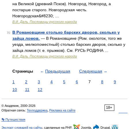
на Великой (древний Псков). Новгород, Новгород, а
постарше старого. Новгородская честь.
Новгородская&#8230; …
В.И. Даль. Пословицы русского народа
В Романовщине столько барских дворов, сколько у
70
зайца ломов.
— В Романовщине (Ром. околоток, того же
уезда, мелкопоместный) столько барских дворов, сколько у
зайца ломов (т. е. прыжков). См. РУСЬ РОДИНА …
В.И. Даль. Пословицы русского народа
Страницы
←
Предыдущая
Следующая
→
1
2
3
4
5
6
7
8
9
10
11
12
© Академик, 2000-2026
18+
Обратная связь:
Техподдержка
,
Реклама на сайте
👣 Путешествия
Экспорт словарей на сайты
, сделанные на PHP,
Joomla,
Drupal,