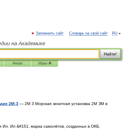
Запомнить сайт
Словарь на свой сайт
RU
едии на Академике
Найти!
Книги
Игры ⚽
дие 2М-3
— 2М 3 Морская зенитная установка 2М ЗМ в
 Ил. Ил &#151; марка самолётов, созданных в ОКБ,