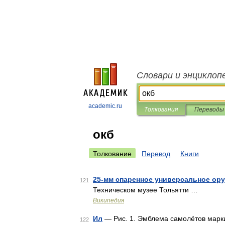
Словари и энциклоп
academic.ru
Толкования
Переводы
окб
Толкование
Перевод
Книги
25-мм спаренное универсальное ору
121
Техническом музее Тольятти …
Википедия
Ил
— Рис. 1. Эмблема самолётов марки
122