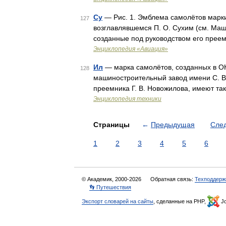
Су
— Рис. 1. Эмблема самолётов марки
127
возглавлявшемся П. О. Сухим (см. Маш
созданные под руководством его преем
Энциклопедия «Авиация»
Ил
— марка самолётов, созданных в О
128
машиностроительный завод имени С. В
преемника Г. В. Новожилова, имеют та
Энциклопедия техники
Страницы
←
Предыдущая
Сле
1
2
3
4
5
6
© Академик, 2000-2026
Обратная связь:
Техподдерж
👣 Путешествия
Экспорт словарей на сайты
, сделанные на PHP,
Jo