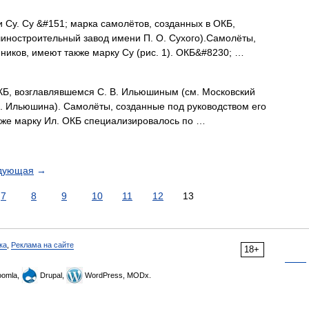
 Су. Су &#151; марка самолётов, созданных в ОКБ,
иностроительный завод имени П. О. Сухого).Самолёты,
ников, имеют также марку Су (рис. 1). ОКБ&#8230; …
КБ, возглавлявшемся С. В. Ильюшиным (см. Московский
. Ильюшина). Самолёты, созданные под руководством его
кже марку Ил. ОКБ специализировалось по …
дующая
→
7
8
9
10
11
12
13
ка
,
Реклама на сайте
18+
omla,
Drupal,
WordPress, MODx.