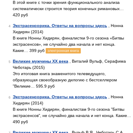
В этой книге с точки зрения функционального анализа
систематически строится теория конечных римановых…
420 руб
Экстрасенсорика. Ответы на вопросы здесь
, Нонна
4
Хидирян (2014)
В книге Нонны Хидирян, финалистки 9-го сезона «Битвы
экстрасенсов», не случайно два начала и нет конца.
Какие… 399 руб
электронная книга
Великие мужчины XX века
, Виталий Вульф, Серафима
5
Чеботарь (2015)
Это итоговая книга знаменитого телеведущего,
образующая своеобразную дилогию с бестселлером
"Великие… 595.9 руб
Экстрасенсорика. Ответы на вопросы здесь
, Нонна
6
Хидирян (2014)
В книге Нонны Хидирян, финалистам 9-го сезона "Битвы
экстрасенсов", не случайно два начала и нет конца. Какие…
490 руб
Великие мужчины XX века
, Вульф В.Я., Чеботарь С.А.