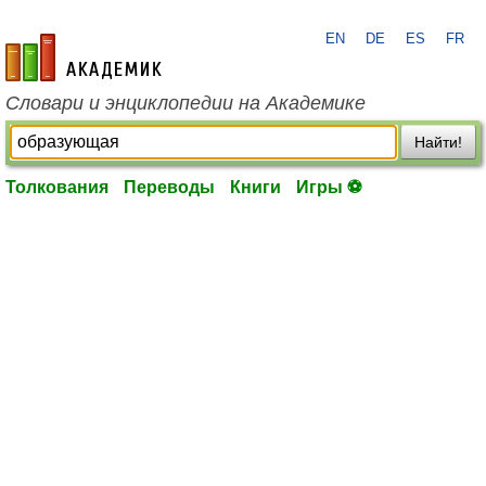
EN
DE
ES
FR
academic.ru
Словари и энциклопедии на Академике
Найти!
Толкования
Переводы
Книги
Игры ⚽