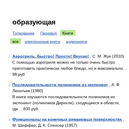
образующая
Толкование
Перевод
Книги
все
электронные книги
аудиокниги
Аэрогриль. Быстро! Просто! Вкусно!
, С. М. Жук (2010)
1
С помощью аэрогриля можно не только очень быстро
приготовить практически любое блюдо, но и максимально…
98 руб
Последовательности полиномов из экспонент
, А. Ф.
2
Леонтьев (1980)
В книге изучаются последовательности полиномов из
экспонент (полиномов Дирихле), сходящиеся в об­ласти,
где… 830 руб
Функционалы на конечных римановых поверхностях
,
3
М. Шиффер, Д. К. Спенсер (1957)