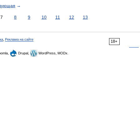
дующая
→
7
8
9
10
11
12
13
ка
,
Реклама на сайте
18+
omla,
Drupal,
WordPress, MODx.