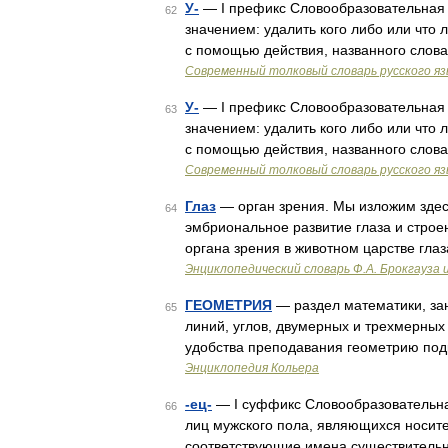
У-
— I префикс Словообразовательная 
62
значением: удалить кого либо или что л
с помощью действия, названного слов
Современный толковый словарь русского я
У-
— I префикс Словообразовательная 
63
значением: удалить кого либо или что л
с помощью действия, названного слов
Современный толковый словарь русского я
Глаз
— орган зрения. Мы изложим здесь 
64
эмбриональное развитие глаза и строен
органа зрения в животном царстве гл
Энциклопедический словарь Ф.А. Брокгауза 
ГЕОМЕТРИЯ
— раздел математики, за
65
линий, углов, двумерных и трехмерных
удобства преподавания геометрию по
Энциклопедия Кольера
-ец-
— I суффикс Словообразовательн
66
лиц мужского пола, являющихся носите
соответствующие имена существитель