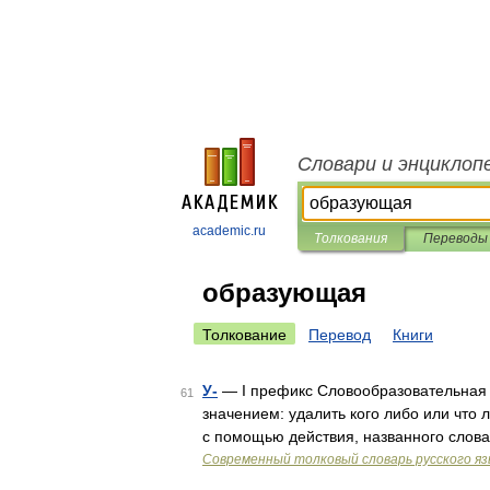
Словари и энциклоп
academic.ru
Толкования
Переводы
образующая
Толкование
Перевод
Книги
У-
— I префикс Словообразовательная 
61
значением: удалить кого либо или что л
с помощью действия, названного слов
Современный толковый словарь русского я