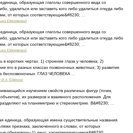
единица, образующая глаголы совершенного вида со
ибо, удалиться или заставить кого либо удалиться откуда либо
ами, от которых соответствующие&#8230; …
зыка Ефремовой
единица, образующая глаголы совершенного вида со
ибо, удалиться или заставить кого либо удалиться откуда либо
ами, от которых соответствующие&#8230; …
зыка Ефремовой
в коротких чертах: 1) строение глаза у человека; 2)
ие его в разных классах позвоночных животных; 3) развитие
аза беспозвоночных. ГЛАЗ ЧЕЛОВЕКА …
и И.А. Ефрона
нимающийся изучением свойств различных фигур (точек,
 объектов), их размеров и взаимного расположения. Для
дразделяют на планиметрию и стереометрию. В&#8230; …
ая единица, образующая имена существительные названия
лями признака, заключенного в словах, от которых
ные образованы 1) лицо, характеризующееся&#8230; …