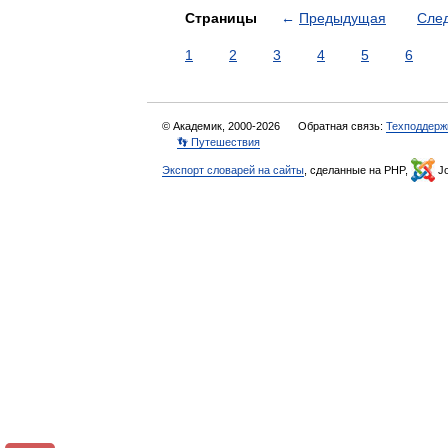
Страницы
←
Предыдущая
Сле
1
2
3
4
5
6
© Академик, 2000-2026
Обратная связь:
Техподдерж
👣 Путешествия
Экспорт словарей на сайты
, сделанные на PHP,
Jo