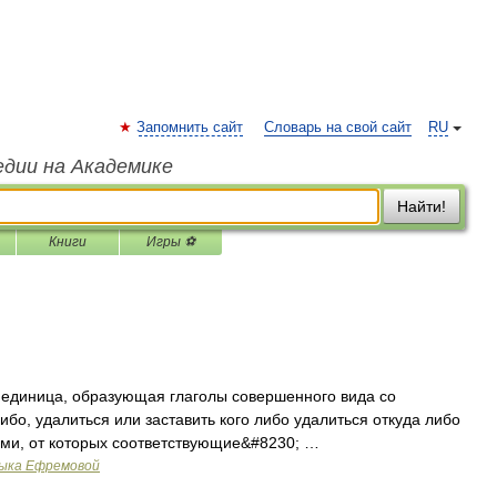
Запомнить сайт
Словарь на свой сайт
RU
едии на Академике
Найти!
Книги
Игры ⚽
единица, образующая глаголы совершенного вида со
ибо, удалиться или заставить кого либо удалиться откуда либо
ами, от которых соответствующие&#8230; …
зыка Ефремовой