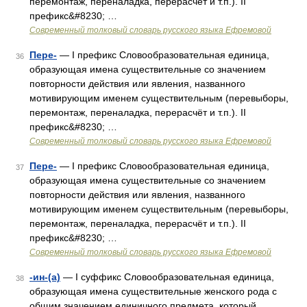
перемонтаж, переналадка, перерасчёт и т.п.). II
префикс&#8230; …
Современный толковый словарь русского языка Ефремовой
Пере-
— I префикс Словообразовательная единица,
36
образующая имена существительные со значением
повторности действия или явления, названного
мотивирующим именем существительным (перевыборы,
перемонтаж, переналадка, перерасчёт и т.п.). II
префикс&#8230; …
Современный толковый словарь русского языка Ефремовой
Пере-
— I префикс Словообразовательная единица,
37
образующая имена существительные со значением
повторности действия или явления, названного
мотивирующим именем существительным (перевыборы,
перемонтаж, переналадка, перерасчёт и т.п.). II
префикс&#8230; …
Современный толковый словарь русского языка Ефремовой
-ин-(а)
— I суффикс Словообразовательная единица,
38
образующая имена существительные женского рода с
общим значением единичного предмета, который