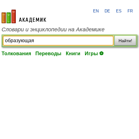
EN
DE
ES
FR
academic.ru
Словари и энциклопедии на Академике
Найти!
Толкования
Переводы
Книги
Игры ⚽