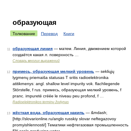
образующая
Толкование
Перевод
Книги
образующая линия
— матем. Линия, движением которой
11
создаётся какая л. поверхность …
Словарь многих выражений
примесь, образующая мелкий уровень
— sekliųjų
12
lygmenų priemaiša statusas T sritis radioelektronika
atitikmenys: angl. shallow level impurity vok. flachliegende
Störstelle, f rus. примесь, образующая мелкий уровень, f
pranc. impureté créée le niveau peu profond, f …
Radioelektronikos terminų žodynas
жёсткая вода, образующая накипь
— &mdash;
13
[http://slovarionline.ru/anglo russkiy slovar neftegazovoy
promyishlennosti/] Тематики нефтегазовая промышленность