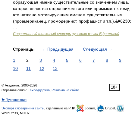
образующая имена существительные со значением лица,
которое является сторонником того или примыкает к тому,
что названо мотивирующим именем существительным
(проамериканец, промодернист, профашист и т.п.).&#8230;
…
Современный толковый словарь русского языка Ефремовой
Страницы
←
Предыдущая
Следующая
→
1
2
3
4
5
6
7
8
9
10
11
12
13
© Академик, 2000-2026
18+
Обратная связь:
Техподдержка
,
Реклама на сайте
👣 Путешествия
Экспорт словарей на сайты
, сделанные на PHP,
Joomla,
Drupal,
WordPress, MODx.