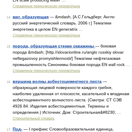
EN scale producing water …
Справочник технического переводчика
мат. образующая
— &mdash; [А.С.Гольдберг. Англо
14
русский энергетический словарь. 2006 г.] Тематики
энергетика в целом EN generatrix …
Справочник технического переводчика
порода, образующая стенки скважины
— боковая
15
порода &mdash; [http://slovarionline.ru/anglo russkiy slovar
neftegazovoy promyishlennosti/] Тематики нефтегазовая
промышленность Синонимы боковая порода EN wall rock …
Справочник технического переводчика
вершина волны асбестоцементного листа
—
16
образующая лицевой поверхности каждого гребня,
наиболее удаленная от плоскости, касательной к впадинам
асбестоцементного волнистого листа. (Смотри: СТ СЭВ
4926 84. Изделия асбестоцементные. Термины и
определения.) Источник: Дом: Строительная&#8230; …
Строительный словарь
Под-
— I префикс Словообразовательная единица,
17