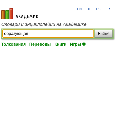
EN
DE
ES
FR
academic.ru
Словари и энциклопедии на Академике
Найти!
Толкования
Переводы
Книги
Игры ⚽