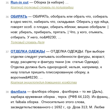
Run-in cut
— Оборка (в наборе) …
35
Краткий толковый словарь по полиграфии
ОБИРАТЬ
— ОБИРАТЬ, обобрать или обрать что, собирать
36
в одно место, набирать что, складывая. Обирать у кур яйца,
говорят особ. о плодах, обирать яблоки; вишню обобрали. |
новг. убирать, прибирать, прятать. | Что, у кого, отымать,
отбирать. У него, по&#8230; …
Толковый словарь Даля
ОТДЕЛКА ОДЕЖДЫ
— ОТДЕЛКА ОДЕЖДЫ. При выборе
37
отделки следует учитывать особенности фигуры, возраст,
моду, расцветку и фактуру ткани (см. статью Одежда).
Отделка должна быть однородной; нельзя, например, к
низу платья пришить плиссированную оборку, а
воротник&#8230; …
Краткая энциклопедия домашнего хозяйства
фалбала
— фалбора оборка , фалборка – то же (Даль),
38
харбара кружевная оборка , терск. (РФВ 44,110). Из франц.,
ит. falbala оборка . Относительно этого слова,
засвидетельствованного с 1692 г., ср. Доза 313; М. Любке