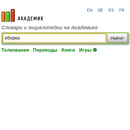
EN
DE
ES
FR
academic.ru
Словари и энциклопедии на Академике
Найти!
Толкования
Переводы
Книги
Игры ⚽