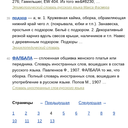
276; Гамильшег, ЕW 404. Из того же&#8230; …
Этимологический словарь русского языка Макса Фасмера
подзор
— а; м. 1. Кружевная кайма, оборка, обрамляющая
39
нижний край чего л. (покрывала, юбки и т.п.). Занавеска,
простыня с подзором. Бельё с подзором. 2. Декоративный
резной карниз вдоль свесов крыши, наличников и т.п. Навес
с деревянным подзором. Подзоры …
Энциклопедический словарь
ФАЛБАЛА
— сплоенная обшивка женского платья или
40
передника. Словарь иностранных слов, вошедших в состав
русского языка. Павленков Ф., 1907. ФАЛБАЛА то же, что
оборка. Полный словарь иностранных слов, вошедших в
употребление в русском языке. Попов М., 1907 …
Словарь иностранных слов русского языка
Страницы
←
Предыдущая
Следующая
→
1
2
3
4
5
6
7
8
9
10
11
12
13