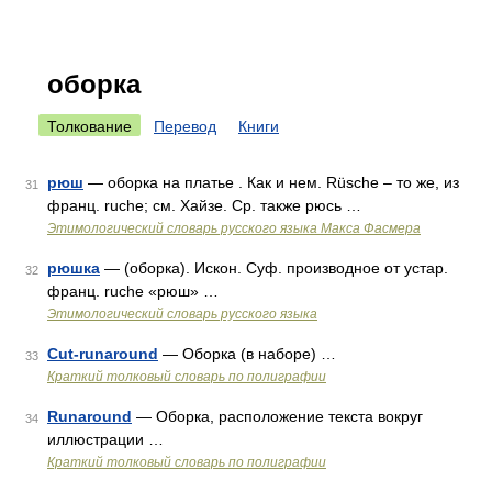
оборка
Толкование
Перевод
Книги
рюш
— оборка на платье . Как и нем. Rüsche – то же, из
31
франц. ruche; см. Хайзе. Ср. также рюсь …
Этимологический словарь русского языка Макса Фасмера
рюшка
— (оборка). Искон. Суф. производное от устар.
32
франц. ruche «рюш» …
Этимологический словарь русского языка
Cut-runaround
— Оборка (в наборе) …
33
Краткий толковый словарь по полиграфии
Runaround
— Оборка, расположение текста вокруг
34
иллюстрации …
Краткий толковый словарь по полиграфии