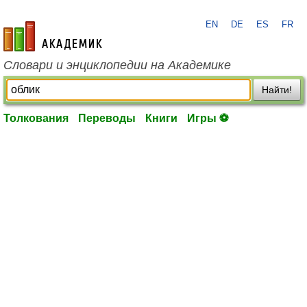
EN
DE
ES
FR
academic.ru
Словари и энциклопедии на Академике
Найти!
Толкования
Переводы
Книги
Игры ⚽