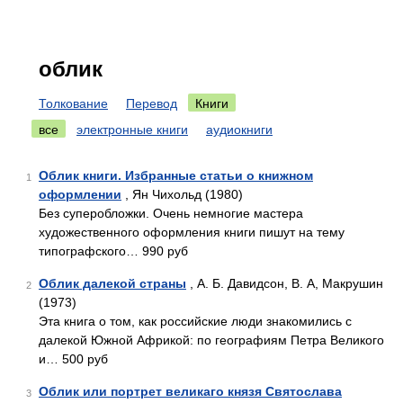
облик
Толкование
Перевод
Книги
все
электронные книги
аудиокниги
Облик книги. Избранные статьи о книжном
1
оформлении
, Ян Чихольд (1980)
Без суперобложки. Очень немногие мастера
художественного оформления книги пишут на тему
типографского… 990 руб
Облик далекой страны
, А. Б. Давидсон, В. А, Макрушин
2
(1973)
Эта книга о том, как российские люди знакомились с
далекой Южной Африкой: по географиям Петра Великого
и… 500 руб
Облик или портрет великаго князя Святослава
3