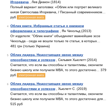
Игоревича
, Лев Диакон (1814)
Полный вариант заголовка: «Облик или портрет великаго
князя Святослава Игоревича, / Писанный современником…
руб
электронная книга
Облик книги. Избранные статьи о книжном
4
оформлении и типографике
, Ян Чихольд (2013)
От издателя: "Облик книги" объединяет важнейшие эссе
Чихольда - сюда не вошли только те статьи, в которых…
481 грн (только Украина)
Облик лидера. Недостающее звено между
5
способностями и успехом
, Сильвия Хьюлетт (2014)
Считается, что если вы способны и талантливы, окончили
бизнес-школу или получили MBA, то этого достаточно… 379
руб
электронная книга
Облик лидера. Недостающее звено между
6
способностями и успехом
, Хьюлетт С. (2019)
Считается, что если вы способны и талантливы, окончили
бизнес-школу или получили MBA, то этого достаточно для…
515 руб