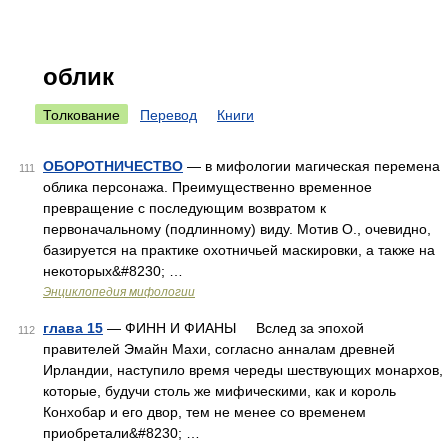
облик
Толкование
Перевод
Книги
ОБОРОТНИЧЕСТВО
— в мифологии магическая перемена
111
облика персонажа. Преимущественно временное
превращение с последующим возвратом к
первоначальному (подлинному) виду. Мотив О., очевидно,
базируется на практике охотничьей маскировки, а также на
некоторых&#8230; …
Энциклопедия мифологии
глава 15
— ФИНН И ФИАНЫ Вслед за эпохой
112
правителей Эмайн Махи, согласно анналам древней
Ирландии, наступило время череды шествующих монархов,
которые, будучи столь же мифическими, как и король
Конхобар и его двор, тем не менее со временем
приобретали&#8230; …