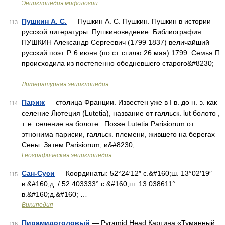
Энциклопедия мифологии
Пушкин А. С.
— Пушкин А. С. Пушкин. Пушкин в истории
113
русской литературы. Пушкиноведение. Библиография.
ПУШКИН Александр Сергеевич (1799 1837) величайший
русский поэт. Р. 6 июня (по ст. стилю 26 мая) 1799. Семья П.
происходила из постепенно обедневшего старого&#8230;
…
Литературная энциклопедия
Париж
— столица Франции. Известен уже в I в. до н. э. как
114
селение Лютеция (Lutetia), название от галльск. lut болото ,
т. е. селение на болоте . Позже Lutetia Parisiorum от
этнонима парисии, галльск. племени, жившего на берегах
Сены. Затем Parisiorum, и&#8230; …
Географическая энциклопедия
Сан-Суси
— Координаты: 52°24′12″ с.&#160;ш. 13°02′19″
115
в.&#160;д. / 52.403333° с.&#160;ш. 13.038611°
в.&#160;д.&#160; …
Википедия
Пирамидоголовый
— Pyramid Head Картина «Туманный
116