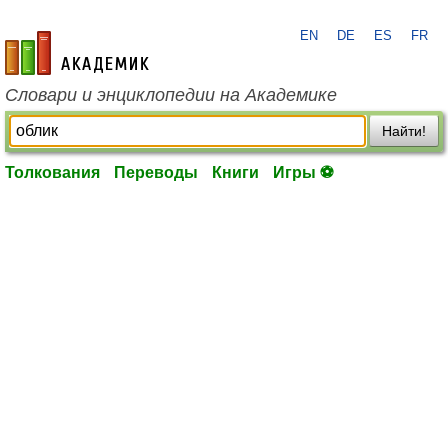
EN
DE
ES
FR
academic.ru
Словари и энциклопедии на Академике
Найти!
Толкования
Переводы
Книги
Игры ⚽