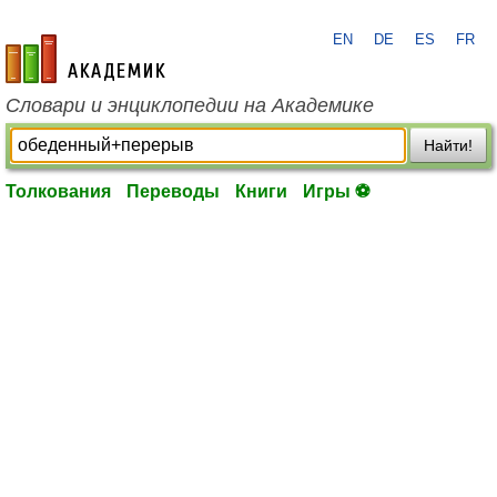
EN
DE
ES
FR
academic.ru
Словари и энциклопедии на Академике
Найти!
Толкования
Переводы
Книги
Игры ⚽