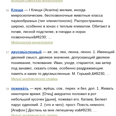
Большая советская энциклопедия
Клещи
— I Клещи (Acarina) мелкие, иногда
56
микроскопические, беспозвоночные животные класса
паукообразных (тип членистоногих). Распространены
широко, особенно в зонах с теплым климатом. Обитают в
почве, лесной подстилке, в гнездах и норах
позвоночных&#8230; …
Медицинская энциклопедия
двусмы́сленный
— ая, ое; лен, ленна, ленно. 1. Имеющий
57
двоякий смысл, двоякое значение, допускающий двоякое
понимание, толкование. Иван, уходя, старается, как актер
под занавес, сказать слова, особенно раздражающие
память и какие то двусмысленные. М. Горький,&#8230; …
Малый академический словарь
пожева́ть
— жую, жуёшь; сов., перех. и без. доп. 1. Жевать
58
некоторое время. [Отец] аккуратно положил в рот
небольшой кусочек [дыни], пожевал его. Катаев, Белеет
парус одинокий. 2. (что и чего). прост. Поесть немного.
[Агафон:] Достань ка мне лепешечку из&#8230; …
Малый академический словарь