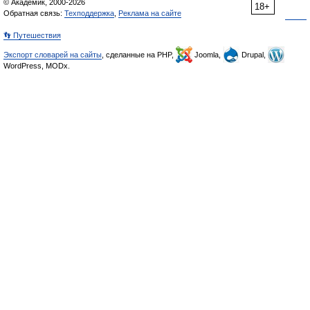
© Академик, 2000-2026
18+
Обратная связь:
Техподдержка
,
Реклама на сайте
👣 Путешествия
Экспорт словарей на сайты
, сделанные на PHP,
Joomla,
Drupal,
WordPress, MODx.