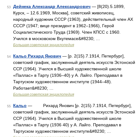
Дейнека Александр Александрович
— [8(20).5.1899,
53
Курск, ‒ 12.6.1969, Москва], советский живописец,
народный художник СССР (1963), действительный член АХ
СССР (1947; вице президент в 1962‒1966), Герой
Социалистического Труда (1969). Член КПСС с 1960.
Учился в московском Вхутемасе&#8230; …
Большая советская энциклопедия
Кальо Рихард Янович
— [р. 2(15).7.1914, Петербург],
54
советский график, заслуженный деятель искусств Эстонской
ССР (1964). Учился в Высшей художественной школе
«Паллас» в Тарту (1936‒40) у А. Лайго. Преподавал в
Тартуском художественном институте (1944‒48).
Работает&#8230; …
Большая советская энциклопедия
Кальо
— Рихард Янович [р. 2(15).7.1914, Петербург],
55
советский график, заслуженный деятель искусств Эстонской
ССР (1964). Учился в Высшей художественной школе
«Паллас» в Тарту (1936 40) у А. Лайго. Преподавал в
Тартуском художественном институте&#8230; …