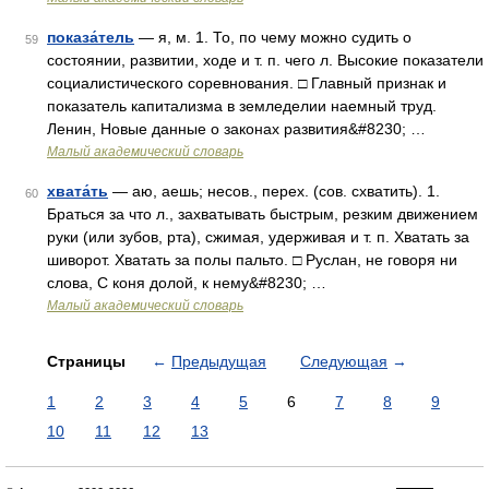
показа́тель
— я, м. 1. То, по чему можно судить о
59
состоянии, развитии, ходе и т. п. чего л. Высокие показатели
социалистического соревнования. □ Главный признак и
показатель капитализма в земледелии наемный труд.
Ленин, Новые данные о законах развития&#8230; …
Малый академический словарь
хвата́ть
— аю, аешь; несов., перех. (сов. схватить). 1.
60
Браться за что л., захватывать быстрым, резким движением
руки (или зубов, рта), сжимая, удерживая и т. п. Хватать за
шиворот. Хватать за полы пальто. □ Руслан, не говоря ни
слова, С коня долой, к нему&#8230; …
Малый академический словарь
Страницы
←
Предыдущая
Следующая
→
1
2
3
4
5
6
7
8
9
10
11
12
13