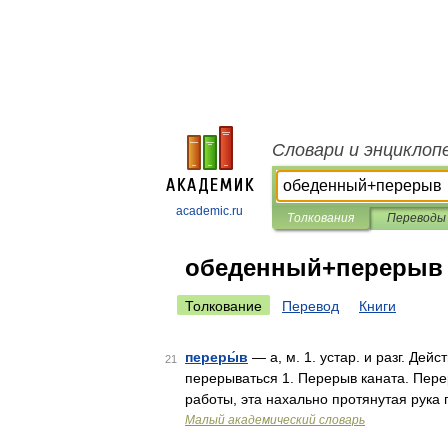
Словари и энциклоп
academic.ru
Толкования
Переводы
обеденный+перерыв
Толкование
Перевод
Книги
переры́в
— а, м. 1. устар. и разг. Дей
21
перерываться 1. Перерыв каната. Пер
работы, эта нахально протянутая рука
Малый академический словарь