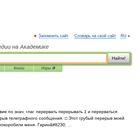
Запомнить сайт
Словарь на свой сайт
RU
едии на Академике
Найти!
Книги
Игры ⚽
ствие по знач. глаг. перервать перерывать 1 и перерваться
ерыв телеграфного сообщения. □ Этот грубый перерыв моей
 покоробили меня. Гарин&#8230; …