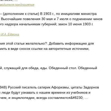
оводителя предприятия
 (дополнение к статье) В 1903 г., по инициативе министра
сь Высочайшие повеления 30 мая и 7 июля о подчинении чинов
го надзора начальникам губерний; закон 10 июня 1903 г.
и И.А. Ефрона
ия этой статьи желательно?: Добавить информацию для
мить в виде сносок ссылки на авторитетные источники,
й, служащий для обеда, еды. Обеденный стол. Обеденный
948) Русский писатель сатирик Афоризмы, цитаты Задорнов
и люди будут узнавать о нашем времени из учебников и
рочем, и энциклопедии, всегда составляются&#8230; …