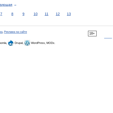
дующая
→
7
8
9
10
11
12
13
ка
,
Реклама на сайте
18+
omla,
Drupal,
WordPress, MODx.