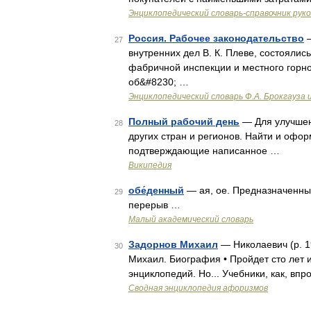
Энциклопедический словарь-справочник рук
Россия. Рабочее законодательство
—
27
внутренних дел В. К. Плеве, состояли
фабричной инспекции и местного горно
об&#8230; …
Энциклопедический словарь Ф.А. Брокгауза 
Полный рабочий день
— Для улучшен
28
других стран и регионов. Найти и офор
подтверждающие написанное …
Википедия
обе́денный
— ая, ое. Предназначенны
29
перерыв …
Малый академический словарь
Задорнов Михаил
— Николаевич (р. 1
30
Михаил. Биография • Пройдет сто лет 
энциклопедий. Но... Учебники, как, вп
Сводная энциклопедия афоризмов