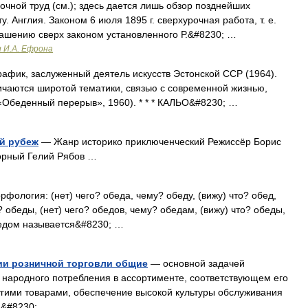
очной труд (см.); здесь дается лишь обзор позднейших
. Англия. Законом 6 июля 1895 г. сверхурочная работа, т. е.
лашению сверх законом установленного Р.&#8230; …
и И.А. Ефрона
график, заслуженный деятель искусств Эстонской ССР (1964).
ичаются широтой тематики, связью с современной жизнью,
«Обеденный перерыв», 1960). * * * КАЛЬО&#8230; …
ый рубеж
— Жанр историко приключенческий Режиссёр Борис
орный Гелий Рябов …
рфология: (нет) чего? обеда, чему? обеду, (вижу) что? обед,
 обеды, (нет) чего? обедов, чему? обедам, (вижу) что? обеды,
бедом называется&#8230; …
ии розничной торговли общие
— основной задачей
 народного потребления в ассортименте, соответствующем его
угими товарами, обеспечение высокой культуры обслуживания
и&#8230; …