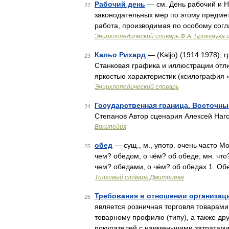
Рабочий день
— см. День рабочий и Н
22
законодательных мер по этому предмету
работа, производимая по особому сог
Энциклопедический словарь Ф.А. Брокгауза 
Кальо Рихард
— (Kaljo) (1914 1978), 
23
Станковая графика и иллюстрации отл
яркостью характеристик (ксилография 
Энциклопедический словарь
Государственная граница. Восточн
24
Степанов Автор сценария Алексей Наг
Википедия
обед
— сущ., м., употр. очень часто Мо
25
чем? обедом, о чём? об обеде; мн. что?
чем? обедами, о чём? об обедах 1. О
Толковый словарь Дмитриева
Требования в отношении организац
26
является розничная торговля товарами
товарному профилю (типу), а также др
покупателей с наименьшими затратам