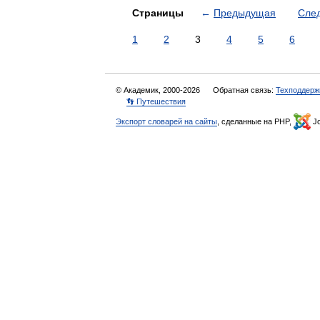
Страницы
←
Предыдущая
Сле
1
2
3
4
5
6
© Академик, 2000-2026
Обратная связь:
Техподдерж
👣 Путешествия
Экспорт словарей на сайты
, сделанные на PHP,
Jo