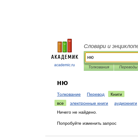
Словари и энциклоп
academic.ru
Толкования
Переводы
ню
Толкование
Перевод
Книги
все
электронные книги
аудиокниги
Ничего не найдено.
Попробуйте изменить запрос