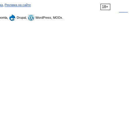
ка
,
Реклама на сайте
18+
omla,
Drupal,
WordPress, MODx.