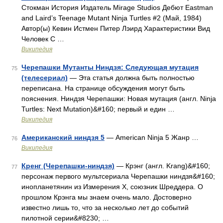
Стокман История Издатель Mirage Studios Дебют Eastman
and Laird’s Teenage Mutant Ninja Turtles #2 (Май, 1984)
Автор(ы) Кевин Истмен Питер Лэирд Характеристики Вид
Человек С …
Википедия
Черепашки Мутанты Ниндзя: Следующая мутация
75
(телесериал)
— Эта статья должна быть полностью
переписана. На странице обсуждения могут быть
пояснения. Ниндзя Черепашки: Новая мутация (англ. Ninja
Turtles: Next Mutation)&#160; первый и един …
Википедия
Американский ниндзя 5
— American Ninja 5 Жанр …
76
Википедия
Кренг (Черепашки-ниндзя)
— Крэнг (англ. Krang)&#160;
77
персонаж первого мультсериала Черепашки ниндзя&#160;
инопланетянин из Измерения Х, союзник Шреддера. О
прошлом Крэнга мы знаем очень мало. Достоверно
известно лишь то, что за несколько лет до событий
пилотной серии&#8230; …