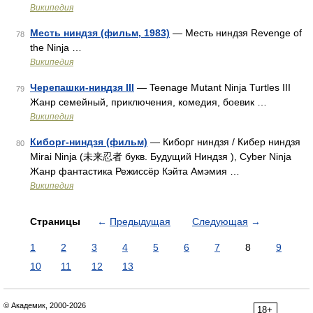
Википедия
Месть ниндзя (фильм, 1983)
— Месть ниндзя Revenge of
78
the Ninja …
Википедия
Черепашки-ниндзя III
— Teenage Mutant Ninja Turtles III
79
Жанр семейный, приключения, комедия, боевик …
Википедия
Киборг-ниндзя (фильм)
— Киборг ниндзя / Кибер ниндзя
80
Mirai Ninja (未来忍者 букв. Будущий Ниндзя ), Cyber Ninja
Жанр фантастика Режиссёр Кэйта Амэмия …
Википедия
Страницы
←
Предыдущая
Следующая
→
1
2
3
4
5
6
7
8
9
10
11
12
13
© Академик, 2000-2026
18+