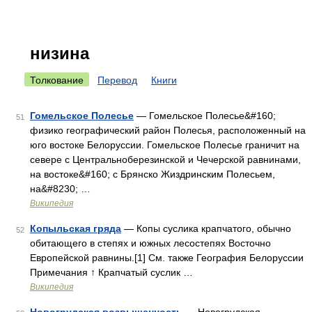
низина
Толкование
Перевод
Книги
Гомельское Полесье
— Гомельское Полесье&#160;
51
физико географический район Полесья, расположенный на
юго востоке Белоруссии. Гомельское Полесье граничит на
севере с Центральноберезинской и Чечерской равнинами,
на востоке&#160; с Брянско Жиздринским Полесьем,
на&#8230; …
Википедия
Копыльская гряда
— Копы суслика крапчатого, обычно
52
обитающего в степях и южных лесостепях Восточно
Европейской равнины.[1] См. также География Белоруссии
Примечания ↑ Крапчатый суслик …
Википедия