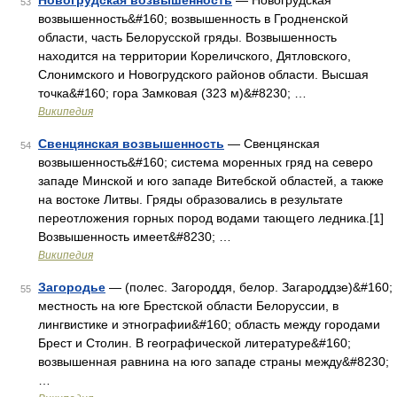
Новогрудская возвышенность
— Новогрудская
53
возвышенность&#160; возвышенность в Гродненской
области, часть Белорусской гряды. Возвышенность
находится на территории Кореличского, Дятловского,
Слонимского и Новогрудского районов области. Высшая
точка&#160; гора Замковая (323 м)&#8230; …
Википедия
Свенцянская возвышенность
— Свенцянская
54
возвышенность&#160; система моренных гряд на северо
западе Минской и юго западе Витебской областей, а также
на востоке Литвы. Гряды образовались в результате
переотложения горных пород водами тающего ледника.[1]
Возвышенность имеет&#8230; …
Википедия
Загородье
— (полес. Загороддя, белор. Загароддзе)&#160;
55
местность на юге Брестской области Белоруссии, в
лингвистике и этнографии&#160; область между городами
Брест и Столин. В географической литературе&#160;
возвышенная равнина на юго западе страны между&#8230;
…