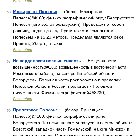
Википедия
Мозырское Полесье
— (белор. Мазырскае
56
Палессе)&#160; физико географический округ Белорусского
Полесья (юго восток Белоруссии). Представляет собой
равнину, поднятую над Припятским и Гомельском
Полесьем на 15 20 метров. Пределами являются реки
Припять, Уборть, а также …
Википедия
Нещердовская возвышенность
— Нещердовская
57
возвышенность&#160; возвышенность в восточной части
Россонского района, на севере Витебской области
Белоруссии. Большая часть расположена в пределах
Псковской области России, прилегает к Полоцкой
низменности. Физико географический&#8230; …
Википедия
Припятское Полесье
— (белор. Прыпяцкае
58
Палессе)&#160; физико географический район
Белорусского Полесья, на юге Беларуси, в восточной части
Брестской, западной части Гомельской, на юге Минской и
крайнем юго западе Могилёвской областей. Протяженность