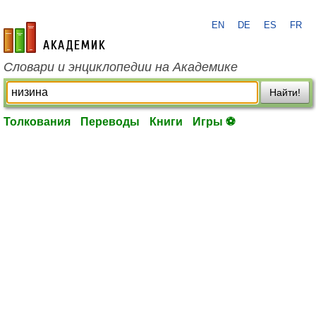
EN
DE
ES
FR
academic.ru
Словари и энциклопедии на Академике
Найти!
Толкования
Переводы
Книги
Игры ⚽