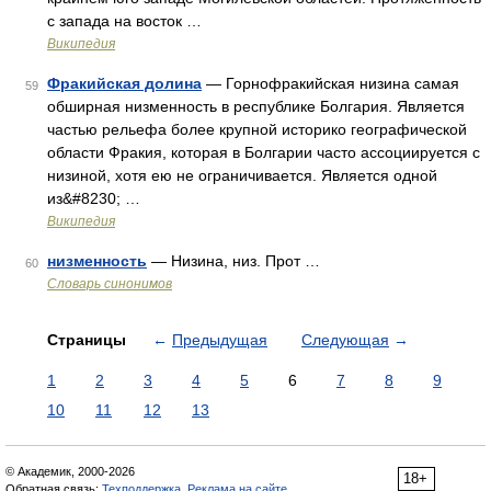
с запада на восток …
Википедия
Фракийская долина
— Горнофракийская низина самая
59
обширная низменность в республике Болгария. Является
частью рельефа более крупной историко географической
области Фракия, которая в Болгарии часто ассоциируется с
низиной, хотя ею не ограничивается. Является одной
из&#8230; …
Википедия
низменность
— Низина, низ. Прот …
60
Словарь синонимов
Страницы
←
Предыдущая
Следующая
→
1
2
3
4
5
6
7
8
9
10
11
12
13
© Академик, 2000-2026
18+
Обратная связь:
Техподдержка
,
Реклама на сайте