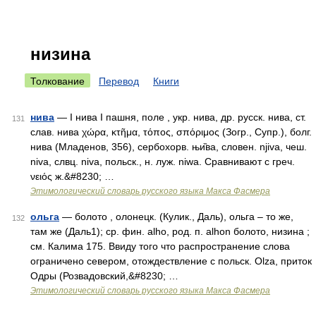
низина
Толкование
Перевод
Книги
нива
— I нива I пашня, поле , укр. нива, др. русск. нива, ст.
131
слав. нива χώρα, κτῆμα, τόπος, σπόριμος (Зогр., Супр.), болг.
нива (Младенов, 356), сербохорв. њи̏ва, словен. njiva, чеш.
niva, слвц. niva, польск., н. луж. niwa. Сравнивают с греч.
νειός ж.&#8230; …
Этимологический словарь русского языка Макса Фасмера
ольга
— болото , олонецк. (Кулик., Даль), ольга – то же,
132
там же (Даль1); ср. фин. аlhо, род. п. аlhоn болото, низина ;
см. Калима 175. Ввиду того что распространение слова
ограничено севером, отождествление с польск. Оlzа, приток
Одры (Розвадовский,&#8230; …
Этимологический словарь русского языка Макса Фасмера