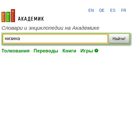
EN
DE
ES
FR
academic.ru
Словари и энциклопедии на Академике
Найти!
Толкования
Переводы
Книги
Игры ⚽