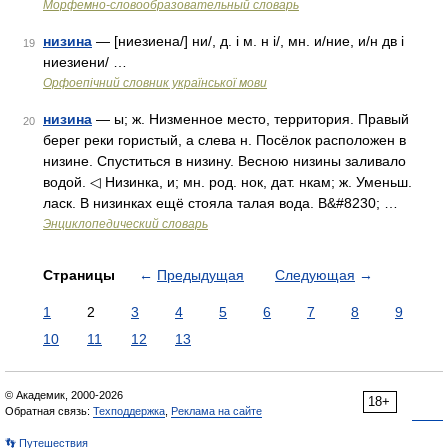
Морфемно-словообразовательный словарь
низина
— [ниезиена/] ни/, д. і м. н і/, мн. и/ние, и/н дв і
19
ниезиени/ …
Орфоепічний словник української мови
низина
— ы; ж. Низменное место, территория. Правый
20
берег реки гористый, а слева н. Посёлок расположен в
низине. Спуститься в низину. Весною низины заливало
водой. ◁ Низинка, и; мн. род. нок, дат. нкам; ж. Уменьш.
ласк. В низинках ещё стояла талая вода. В&#8230; …
Энциклопедический словарь
Страницы
←
Предыдущая
Следующая
→
1
2
3
4
5
6
7
8
9
10
11
12
13
© Академик, 2000-2026
18+
Обратная связь:
Техподдержка
,
Реклама на сайте
👣 Путешествия