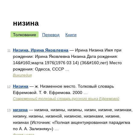
низина
Толкование
Перевод
Книги
Низина, Ирина Яковлевна
— Ирина Низина Имя при
11
рождении: Ирина Яковлевна Низина Дата рождения:
14&#160;марта 1976(1976 03 14) (36&#160;лет) Место
рождения: Одесса, СССР …
Википедия
Низина
— ж. Низменное место. Толковый словарь
12
Ефремовой. Т. Ф. Ефремова. 2000 …
Современный толковый словарь русского языка Ефремовой
низина
— низина, низины, низины, низин, низине, низинам,
13
низину, низины, низиной, низиною, низинами, низине,
низинах (Источник: «Полная акцентуированная парадигма
по А. А. Зализняку») …