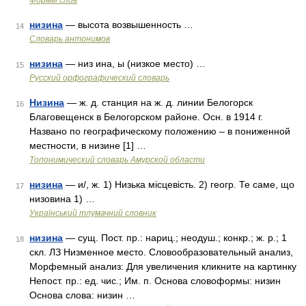
Формы слов
низина
— высота возвышенность …
14
Словарь антонимов
низина
— низ ина, ы (низкое место) …
15
Русский орфографический словарь
Низина
— ж. д. станция на ж. д. линии Белогорск
16
Благовещенск в Белогорском районе. Осн. в 1914 г.
Названо по географическому положению – в пониженной
местности, в низине [1] …
Топонимический словарь Амурской области
низина
— и/, ж. 1) Низька місцевість. 2) геогр. Те саме, що
17
низовина 1) …
Український тлумачний словник
низина
— сущ. Пост. пр.: нариц.; неодуш.; конкр.; ж. р.; 1
18
скл. ЛЗ Низменное место. Словообразовательный анализ,
Морфемный анализ: Для увеличения кликните на картинку
Непост. пр.: ед. чис.; Им. п. Основа словоформы: низин
Основа слова: низин …