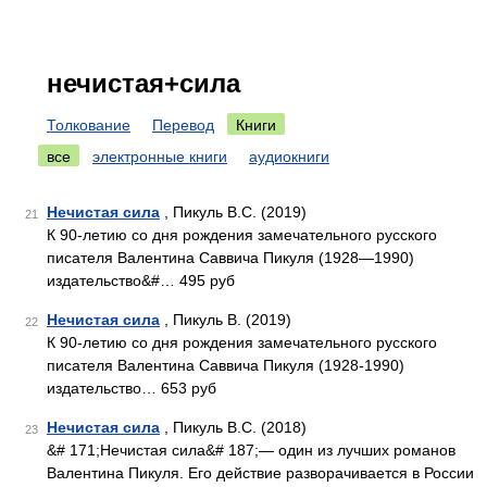
нечистая+сила
Толкование
Перевод
Книги
все
электронные книги
аудиокниги
Нечистая сила
, Пикуль В.С. (2019)
21
К 90-летию со дня рождения замечательного русского
писателя Валентина Саввича Пикуля (1928—1990)
издательство&#… 495 руб
Нечистая сила
, Пикуль В. (2019)
22
К 90-летию со дня рождения замечательного русского
писателя Валентина Саввича Пикуля (1928-1990)
издательство… 653 руб
Нечистая сила
, Пикуль В.С. (2018)
23
&# 171;Нечистая сила&# 187;— один из лучших романов
Валентина Пикуля. Его действие разворачивается в России