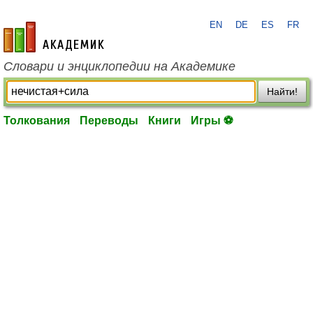
EN
DE
ES
FR
academic.ru
Словари и энциклопедии на Академике
Найти!
Толкования
Переводы
Книги
Игры ⚽