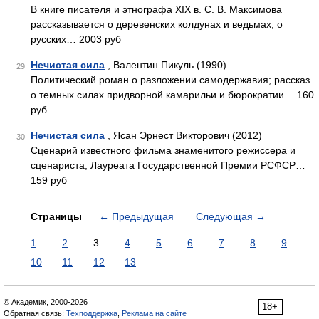
В книге писателя и этнографа XIX в. С. В. Максимова
рассказывается о деревенских колдунах и ведьмах, о
русских… 2003 руб
Нечистая сила
, Валентин Пикуль (1990)
29
Политический роман о разложении самодержавия; рассказ
о темных силах придворной камарильи и бюрократии… 160
руб
Нечистая сила
, Ясан Эрнест Викторович (2012)
30
Сценарий известного фильма знаменитого режиссера и
сценариста, Лауреата Государственной Премии РСФСР…
159 руб
Страницы
←
Предыдущая
Следующая
→
1
2
3
4
5
6
7
8
9
10
11
12
13
© Академик, 2000-2026
18+
Обратная связь:
Техподдержка
,
Реклама на сайте