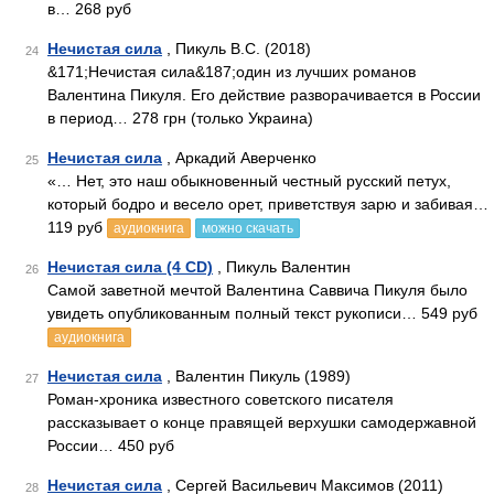
в… 268 руб
Нечистая сила
, Пикуль В.С. (2018)
24
&171;Нечистая сила&187;один из лучших романов
Валентина Пикуля. Его действие разворачивается в России
в период… 278 грн (только Украина)
Нечистая сила
, Аркадий Аверченко
25
«… Нет, это наш обыкновенный честный русский петух,
который бодро и весело орет, приветствуя зарю и забивая…
119 руб
аудиокнига
можно скачать
Нечистая сила (4 CD)
, Пикуль Валентин
26
Самой заветной мечтой Валентина Саввича Пикуля было
увидеть опубликованным полный текст рукописи… 549 руб
аудиокнига
Нечистая сила
, Валентин Пикуль (1989)
27
Роман-хроника известного советского писателя
рассказывает о конце правящей верхушки самодержавной
России… 450 руб
Нечистая сила
, Сергей Васильевич Максимов (2011)
28