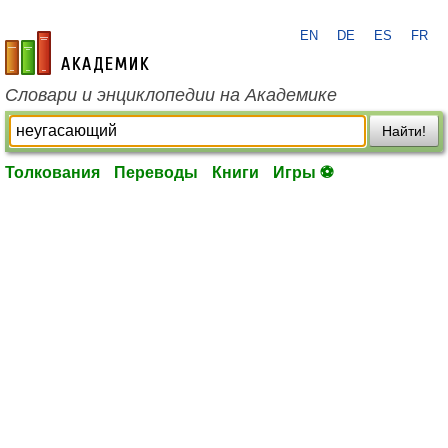
EN
DE
ES
FR
academic.ru
Словари и энциклопедии на Академике
Найти!
Толкования
Переводы
Книги
Игры ⚽