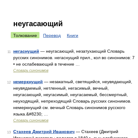
неугасающий
Толкование
Перевод
Книги
негаснущий
— неугасающий, незатухающий Словарь
11
русских синонимов. негаснущий прил., кол во синонимов: 7
• не ослабевающий в течение …
Словарь синонимов
немеркнущий
— незакатный, светящийся, неувядающий,
12
неувядаемый, нетленный, негасимый, вечный,
неугасающий, неугасимый, неугасаемый, бессмертный,
неуходящий, непреходящий Словарь русских синонимов.
немеркнущий см. вечный Словарь синонимов русского
языка.&#8230; …
Словарь синонимов
Стахеев Дмитрий Иванович
— Стахеев (Дмитрий
13