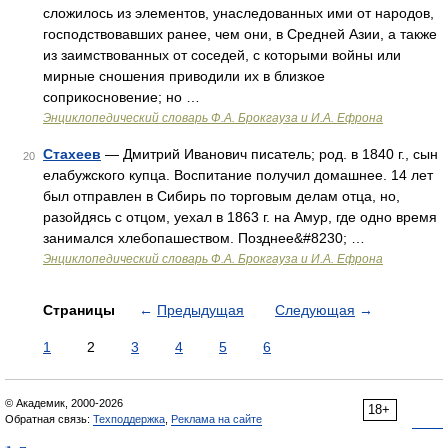
сложилось из элементов, унаследованных ими от народов,
господствовавших ранее, чем они, в Средней Азии, а также
из заимствованных от соседей, с которыми войны или
мирные сношения приводили их в близкое
соприкосновение; но …
Энциклопедический словарь Ф.А. Брокгауза и И.А. Ефрона
Стахеев
— Дмитрий Иванович писатель; род. в 1840 г., сын
20
елабужского купца. Воспитание получил домашнее. 14 лет
был отправлен в Сибирь по торговым делам отца, но,
разойдясь с отцом, уехал в 1863 г. на Амур, где одно время
занимался хлебопашеством. Позднее&#8230; …
Энциклопедический словарь Ф.А. Брокгауза и И.А. Ефрона
Страницы
←
Предыдущая
Следующая
→
1
2
3
4
5
6
© Академик, 2000-2026
18+
Обратная связь:
Техподдержка
,
Реклама на сайте