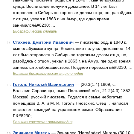
Иванович) писатель; родился в 1840 г., сын елабужского
купца. Воспитание получил домашнее. В 14 лет был
отправлен в Сибирь по торговым делам отца, но, разойдясь
с отцом, уехал в 1863 г. на Амур, где одно время
занимался&#8230; …
Биографический словарь
Стахеев, Дмитрий Иванович
— писатель; род. в 1840 г.,
14
сын елабужского купца. Воспитание получил домашнее. 14
лет был отправлен в Сибирь по торговым делам отца, но,
разойдясь с отцом, уехал в 1863 г. на Амур, где одно время
занимался хлебопашеством. Позднее переехал в&#8230; …
Большая биографическая энциклопедия
Гоголь Николай Васильевич
— [20.3(1.4).1809, с.
15
Большие Сорочинцы, ныне Полтавской обл., 21.2(4.3).1852,
Москва], русский писатель. Родился в семье небогатых
помещиков В. А. и М. И. Гоголь Яновских. Отец Г. написал
несколько комедий на украинском языке. Образование
Г.&#8230; …
Большая советская энциклопедия
Эрнандес Мигель
— Эрнандес (Hernández) Мигель (30.10.
16