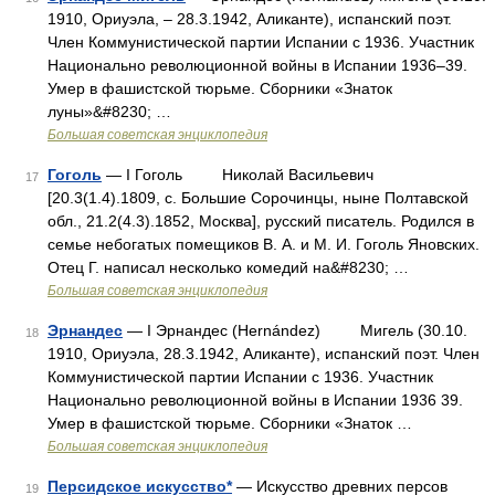
1910, Ориуэла, ‒ 28.3.1942, Аликанте), испанский поэт.
Член Коммунистической партии Испании с 1936. Участник
Национально революционной войны в Испании 1936‒39.
Умер в фашистской тюрьме. Сборники «Знаток
луны»&#8230; …
Большая советская энциклопедия
Гоголь
— I Гоголь Николай Васильевич
17
[20.3(1.4).1809, с. Большие Сорочинцы, ныне Полтавской
обл., 21.2(4.3).1852, Москва], русский писатель. Родился в
семье небогатых помещиков В. А. и М. И. Гоголь Яновских.
Отец Г. написал несколько комедий на&#8230; …
Большая советская энциклопедия
Эрнандес
— I Эрнандес (Hernández) Мигель (30.10.
18
1910, Ориуэла, 28.3.1942, Аликанте), испанский поэт. Член
Коммунистической партии Испании с 1936. Участник
Национально революционной войны в Испании 1936 39.
Умер в фашистской тюрьме. Сборники «Знаток …
Большая советская энциклопедия
Персидское искусство*
— Искусство древних персов
19