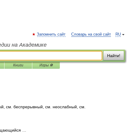
Запомнить сайт
Словарь на свой сайт
RU
едии на Академике
Найти!
Книги
Игры ⚽
й, см. беспрерывный, см. неослабный, см.
ащающийся …