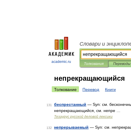
Словари и энциклоп
academic.ru
Толкования
Переводы
непрекращающийся
Толкование
Перевод
Книги
беспрестанный
— Syn: см. бесконечны
131
непрекращающийся, см. непре …
Тезаурус русской деловой лексики
непрерываемый
— Syn: см. непрекр
132