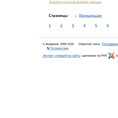
Тезаурус русской деловой лексики
Страницы
←
Предыдущая
1
2
3
4
5
6
© Академик, 2000-2026
Обратная связь:
Техподдерж
👣 Путешествия
Экспорт словарей на сайты
, сделанные на PHP,
Jo