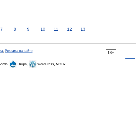
7
8
9
10
11
12
13
ка
,
Реклама на сайте
18+
omla,
Drupal,
WordPress, MODx.