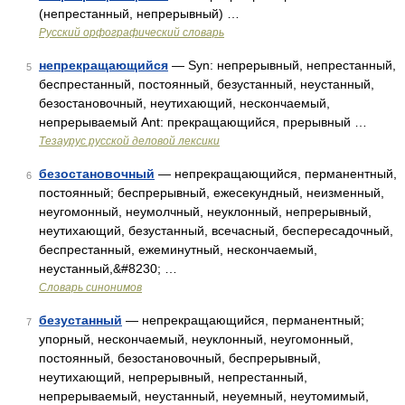
(непрестанный, непрерывный) …
Русский орфографический словарь
непрекращающийся
— Syn: непрерывный, непрестанный,
5
беспрестанный, постоянный, безустанный, неустанный,
безостановочный, неутихающий, нескончаемый,
непрерываемый Ant: прекращающийся, прерывный …
Тезаурус русской деловой лексики
безостановочный
— непрекращающийся, перманентный,
6
постоянный; беспрерывный, ежесекундный, неизменный,
неугомонный, неумолчный, неуклонный, непрерывный,
неутихающий, безустанный, всечасный, беспересадочный,
беспрестанный, ежеминутный, нескончаемый,
неустанный,&#8230; …
Словарь синонимов
безустанный
— непрекращающийся, перманентный;
7
упорный, нескончаемый, неуклонный, неугомонный,
постоянный, безостановочный, беспрерывный,
неутихающий, непрерывный, непрестанный,
непрерываемый, неустанный, неуемный, неутомимый,