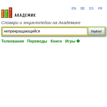
EN
DE
ES
FR
academic.ru
Словари и энциклопедии на Академике
Найти!
Толкования
Переводы
Книги
Игры ⚽