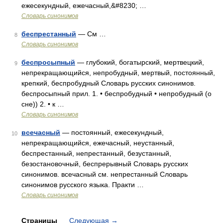
ежесекундный, ежечасный,&#8230; …
Словарь синонимов
беспрестанный
— См …
8
Словарь синонимов
беспросыпный
— глубокий, богатырский, мертвецкий,
9
непрекращающийся, непробудный, мертвый, постоянный,
крепкий, беспробудный Словарь русских синонимов.
беспросыпный прил. 1. • беспробудный • непробудный (о
сне)) 2. • к …
Словарь синонимов
всечасный
— постоянный, ежесекундный,
10
непрекращающийся, ежечасный, неустанный,
беспрестанный, непрестанный, безустанный,
безостановочный, беспрерывный Словарь русских
синонимов. всечасный см. непрестанный Словарь
синонимов русского языка. Практи …
Словарь синонимов
Страницы
Следующая
→