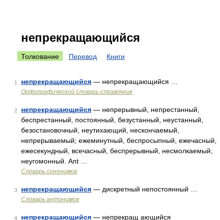
непрекращающийся
Толкование
Перевод
Книги
непрекращающийся
— непрекращающийся …
1
Орфографический словарь-справочник
непрекращающийся
— непрерывный, непрестанный,
2
беспрестанный, постоянный, безустанный, неустанный,
безостановочный, неутихающий, нескончаемый,
непрерываемый; ежеминутный, беспросыпный, ежечасный,
ежесекундный, всечасный, беспрерывный, несмолкаемый,
неугомонный. Ant …
Словарь синонимов
непрекращающийся
— дискретный непостоянный …
3
Словарь антонимов
непрекращающийся
— непрекращ ающийся
4