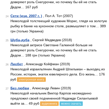
доверяют роль Снегурочки, но почему бы ей не стать
Дедом… 167 руб
Сети (изд. 2007 г. )
, Пол А. Тот (2007)
24
Немолодой толстеющий художник Морис, глядя на золотую
рыбку в банке на кухонном столе, размышляет о том… 389
грн (только Украина)
Шуба-дуба
, Сергей Медведев (2018)
25
Немолодой актрисе Светлане Галкиной больше не
доверяют роль Снегурочки, но почему бы ей не стать
Дедом… 188 грн (только Украина)
Лисбет
, Александр Койфман (2019)
26
Немолодой израильтянин Андрей Шпильман – выходец из
России, историк, знаток ювелирного дела. Его жизнь… 176
руб
электронная книга
Без любви
, Александр Левин (2019)
27
Немолодой начальник Виктор Карпов неожиданно
предложил своей подчиненной Надежде Силантьевой
выйти за… 49 руб
аудиокнига
можно скачать