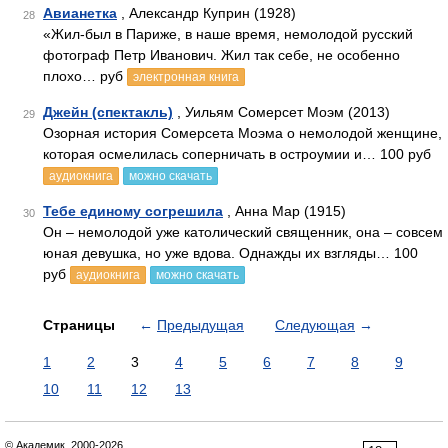
Авианетка
, Александр Куприн (1928)
28
«Жил-был в Париже, в наше время, немолодой русский
фотограф Петр Иванович. Жил так себе, не особенно
плохо… руб
электронная книга
Джейн (спектакль)
, Уильям Сомерсет Моэм (2013)
29
Озорная история Сомерсета Моэма о немолодой женщине,
которая осмелилась соперничать в остроумии и… 100 руб
аудиокнига
можно скачать
Тебе единому согрешила
, Анна Мар (1915)
30
Он – немолодой уже католический священник, она – совсем
юная девушка, но уже вдова. Однажды их взгляды… 100
руб
аудиокнига
можно скачать
Страницы
←
Предыдущая
Следующая
→
1
2
3
4
5
6
7
8
9
10
11
12
13
© Академик, 2000-2026