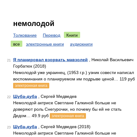
немолодой
Толкование
Перевод
Книги
все
электронные книги
аудиокниги
Я планировал взорвать мавзолей
, Николай Васильевич
21
Горбатюк (2018)
Немолодой уже украинец, (1953 г.р.) узник совести написал
воспоминания о планируемом им подрыве ценой… 119 руб
электронная книга
Шуба-дуба
, Сергей Медведев
22
Немолодой актрисе Светлане Галкиной больше не
доверяют роль Снегурочки, но почему бы ей не стать
Дедом… 49.9 руб
электронная книга
Шуба-дуба
, Сергей Медведев (2018)
23
Немолодой актрисе Светлане Галкиной больше не