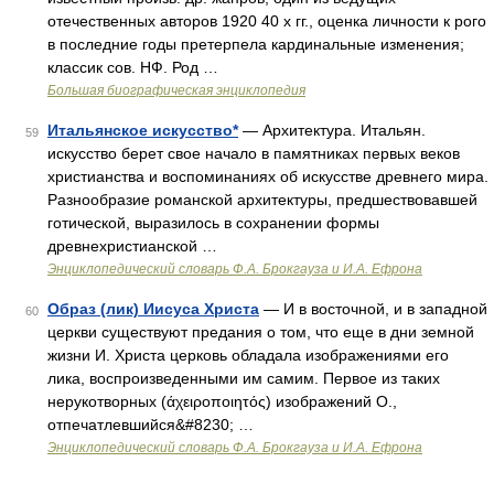
отечественных авторов 1920 40 х гг., оценка личности к рого
в последние годы претерпела кардинальные изменения;
классик сов. НФ. Род …
Большая биографическая энциклопедия
Итальянское искусство*
— Архитектура. Итальян.
59
искусство берет свое начало в памятниках первых веков
христианства и воспоминаниях об искусстве древнего мира.
Разнообразие романской архитектуры, предшествовавшей
готической, выразилось в сохранении формы
древнехристианской …
Энциклопедический словарь Ф.А. Брокгауза и И.А. Ефрона
Образ (лик) Иисуса Христа
— И в восточной, и в западной
60
церкви существуют предания о том, что еще в дни земной
жизни И. Христа церковь обладала изображениями его
лика, воспроизведенными им самим. Первое из таких
нерукотворных (άχειροποιητός) изображений О.,
отпечатлевшийся&#8230; …
Энциклопедический словарь Ф.А. Брокгауза и И.А. Ефрона