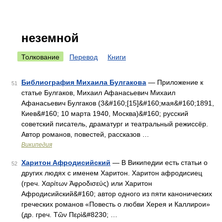
неземной
Толкование
Перевод
Книги
Библиография Михаила Булгакова
— Приложение к
51
статье Булгаков, Михаил Афанасьевич Михаил
Афанасьевич Булгаков (3&#160;[15]&#160;мая&#160;1891,
Киев&#160; 10 марта 1940, Москва)&#160; русский
советский писатель, драматург и театральный режиссёр.
Автор романов, повестей, рассказов …
Википедия
Харитон Афродисийский
— В Википедии есть статьи о
52
других людях с именем Харитон. Харитон афродисиец
(греч. Χαρίτων Ἀφροδισεύς) или Харитон
Афродисийский&#160; автор одного из пяти канонических
греческих романов «Повесть о любви Херея и Каллирои»
(др. греч. Τῶν Περὶ&#8230; …