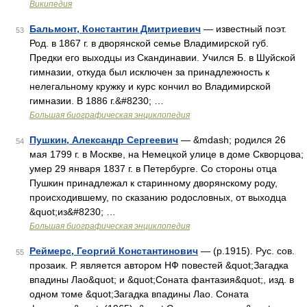
Википедия
Бальмонт, Константин Дмитриевич
— известный поэт.
53
Род. в 1867 г. в дворянской семье Владимирской губ.
Предки его выходцы из Скандинавии. Учился Б. в Шуйской
гимназии, откуда был исключен за принадлежность к
нелегальному кружку и курс кончил во Владимирской
гимназии. В 1886 г.&#8230; …
Большая биографическая энциклопедия
Пушкин, Александр Сергеевич
— &mdash; родился 26
54
мая 1799 г. в Москве, на Немецкой улице в доме Скворцова;
умер 29 января 1837 г. в Петербурге. Со стороны отца
Пушкин принадлежал к старинному дворянскому роду,
происходившему, по сказанию родословных, от выходца
&quot;из&#8230; …
Большая биографическая энциклопедия
Реймерс, Георгий Константинович
— (р.1915). Рус. сов.
55
прозаик. Р. является автором НФ повестей &quot;Загадка
впадины Лао&quot; и &quot;Соната фантазия&quot;, изд. в
одном томе &quot;Загадка впадины Лао. Соната