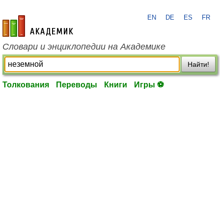
EN
DE
ES
FR
academic.ru
Словари и энциклопедии на Академике
Найти!
Толкования
Переводы
Книги
Игры ⚽