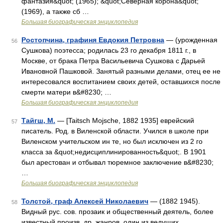
фантазия&quot; (1965); &quot;Северная корона&quot;
(1969), а также сб …
Большая биографическая энциклопедия
Ростопчина, графиня Евдокия Петровна
— (урожденная
56
Сушкова) поэтесса; родилась 23 го декабря 1811 г., в
Москве, от брака Петра Васильевича Сушкова с Дарьей
Ивановной Пашковой. Занятый разными делами, отец ее не
интересовался воспитанием своих детей, оставшихся после
смерти матери в&#8230; …
Большая биографическая энциклопедия
Тайгш, М.
— [Taitsch Mojsche, 1882 1935] еврейский
57
писатель. Род. в Виленской области. Учился в школе при
Виленском учительском ин те, но был исключен из 2 го
класса за &quot;недисциплинированность&quot;. В 1901
был арестован и отбывал тюремное заключение в&#8230;
…
Большая биографическая энциклопедия
Толстой, граф Алексей Николаевич
— (1882 1945).
58
Видный рус. сов. прозаик и общественный деятель, более
известный произв. др. жанров, один из ведущих