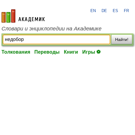
EN
DE
ES
FR
academic.ru
Словари и энциклопедии на Академике
Найти!
Толкования
Переводы
Книги
Игры ⚽