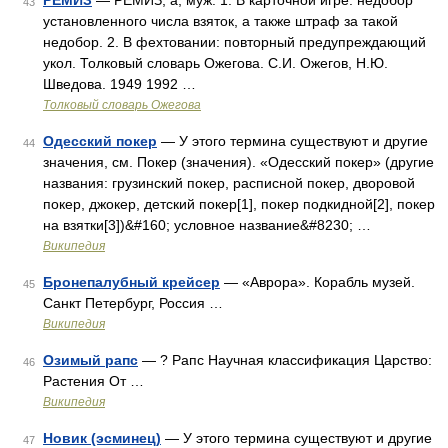
РЕМИЗ
— РЕМИЗ, а, муж. 1. В карточной игре: недобор
43
установленного числа взяток, а также штраф за такой
недобор. 2. В фехтовании: повторный предупреждающий
укол. Толковый словарь Ожегова. С.И. Ожегов, Н.Ю.
Шведова. 1949 1992 …
Толковый словарь Ожегова
Одесский покер
— У этого термина существуют и другие
44
значения, см. Покер (значения). «Одесский покер» (другие
названия: грузинский покер, расписной покер, дворовой
покер, джокер, детский покер[1], покер подкидной[2], покер
на взятки[3])&#160; условное название&#8230; …
Википедия
Бронепалубный крейсер
— «Аврора». Корабль музей.
45
Санкт Петербург, Россия …
Википедия
Озимый рапс
— ? Рапс Научная классификация Царство:
46
Растения От …
Википедия
Новик (эсминец)
— У этого термина существуют и другие
47