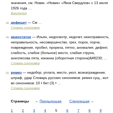
значения, см. Новик. «Новик» «Яков Свердлов» с 13 июля
1926 года …
Википедия
дефицит
— См …
48
Словарь синонимов
недостаток
— Изъян, недосмотр, недочет, неисправность,
49
неправильность, несовершенство, грех, порок, порча,
повреждение, пробел, прореха, пятно, аномалия, дефект,
слабость, слабое (больное) место, слабая струна,
ахиллесова пята, изнанка (оборотная сторона)&#8230; …
Словарь синонимов
ремиз
— недобор, уплата, место, укол, вознаграждение,
50
штраф, удар Словарь русских синонимов. ремиз сущ., кол
во синонимов: 10 • бет (3) • …
Словарь синонимов
Страницы
←
Предыдущая
Следующая
→
1
2
3
4
5
6
7
8
9