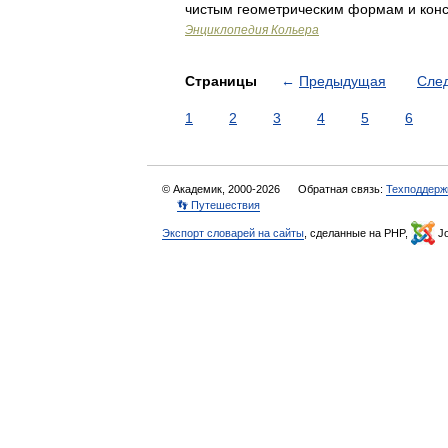
чистым геометрическим формам и конс
Энциклопедия Кольера
Страницы
←
Предыдущая
Сле
1
2
3
4
5
6
© Академик, 2000-2026
Обратная связь:
Техподдерж
👣 Путешествия
Экспорт словарей на сайты
, сделанные на PHP,
Jo