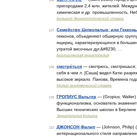
106
пригородами 2,4 млн. жителей. Между
химическая и др. промышленность. Неб
Большой Энциклопедический словарь
Семейство Цепкопалые, или Гекконы
107
гекконов, объединяют обширную групп
ящериц, характеризующихся в большин
утратой височных дуг,&#8230; …
Биологическая энциклопедия
смотре́ться
— смотрюсь, смотришься; н
108
себя в чем л. [Саша] видел Катю разр
высокое зеркало. Панова, Времена го
Малый академический словарь
ГРОПИУС Вальтер
— (Gropius, Walter
109
функционализма, основатель знаменито
Высших технических школах в Берлине
Энциклопедия Кольера
ДЖОНСОН Филип
— (Johnson, Philip)
110
интернационального стиля направления