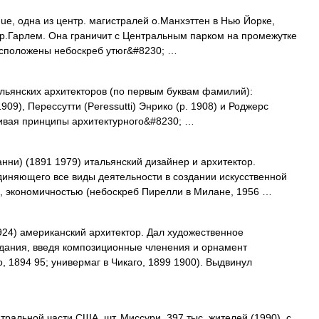
nue, одна из центр. магистралей о.Манхэттен в Нью Йорке,
 р.Гарлем. Она граничит с Центральным парком на промежутке
 расположены небоскреб утюг&#8230; …
льянских архитекторов (по первым буквам фамилий):
909), Перессутти (Peressutti) Энрико (р. 1908) и Роджерс
звивая принципы архитектурного&#8230; …
нни) (1891 1979) итальянский дизайнер и архитектор.
диняющего все виды деятельности в создании искусственной
, экономичностью (небоскреб Пирелли в Милане, 1956 …
24) американский архитектор. Дал художественное
здания, введя композиционные членения и орнамент
 1894 95; универмаг в Чикаго, 1899 1900). Выдвинул
нтральной части США, шт. Миссури. 397 тыс. жителей (1990), с