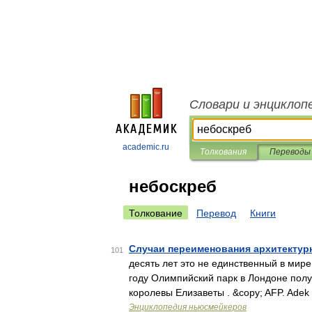
Словари и энциклоп
academic.ru
Толкования
Переводы
небоскреб
Толкование
Перевод
Книги
Случаи переименования архитектурн
101
десять лет это не единственный в мир
году Олимпийский парк в Лондоне пол
королевы Елизаветы . &copy; AFP. Adek
Энциклопедия ньюсмейкеров