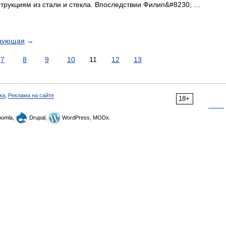
трукциям из стали и стекла. Впоследствии Филип&#8230; …
дующая
→
7
8
9
10
11
12
13
ка
,
Реклама на сайте
18+
omla,
Drupal,
WordPress, MODx.