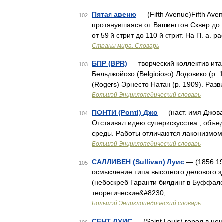
Пятая авеню
— (Fifth Avenue)Fifth Ave
102
протянувшаяся от Вашингтон Сквер до
от 59 й стрит до 110 й стрит. На П. а.
Страны мира. Словарь
БПР (BPR)
— творческий коллектив ита
103
Бельджойозо (Belgioioso) Лодовико (р. 1
(Rogers) Эрнесто Натан (р. 1909). Ра
Большой Энциклопедический словарь
ПОНТИ (Ponti) Джо
— (наст. имя Джова
104
Отстаивал идею суперискусства , объе
среды. Работы отличаются лаконизмом
Большой Энциклопедический словарь
САЛЛИВЕН (Sullivan) Луис
— (1856 19
105
осмысление типа высотного делового 
(небоскреб Гаранти билдинг в Буффало,
теоретические&#8230; …
Большой Энциклопедический словарь
СЕНТ-ЛУИС
— (Saint Louis) город в це