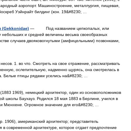
народный аэропорт. Машиностроение, металлургия, пищевая,
оскреб Уэйнрайт билдинг (кон. 19&#8230; …
 (Gekkonidae)
— Под названием цепкопалых, или
у небольших и средней величины весьма своеобразных
стве случаев двояковогнутыми (амфицельными) позвонками,
есов. 1. во что. Смотреть на свое отражение, рассматривать
яженную, ослепительную, надменно щурясь, она смотрелась в
да. Белые птицы рядами уселись на&#8230; …
) (1883 1969), немецкий архитектор, один из основоположников
й школы Баухауз. Родился 18 мая 1883 в Берлине, учился в
 и Мюнхене. Огромное значение для его&#8230; …
 (р. 1906), американский архитектор; представитель
 в современной архитектуре, которое отдает предпочтение