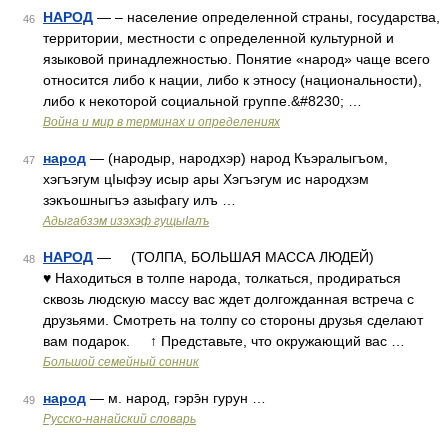
НАРОД
— – население определенной страны, государства,
46
территории, местности с определенной культурной и
языковой принадлежностью. Понятие «народ» чаще всего
относится либо к нации, либо к этносу (национальности),
либо к некоторой социальной группе.&#8230; …
Война и мир в терминах и определениях
народ
— (народыр, народхэр) народ Къэралыгъом,
47
хэгъэгум цIыфэу исыр ары Хэгъэгум ис народхэм
зэкъошныгъэ азыфагу илъ …
Адыгабзэм изэхэф гущыIалъ
НАРОД
— (ТОЛПА, БОЛЬШАЯ МАССА ЛЮДЕЙ)
48
♥ Находиться в толпе народа, толкаться, продираться
сквозь людскую массу вас ждет долгожданная встреча с
друзьями. Смотреть на толпу со стороны друзья сделают
вам подарок. ↑ Представьте, что окружающий вас …
Большой семейный сонник
народ
— м. народ, гэрэ̄н гурун …
49
Русско-нанайский словарь