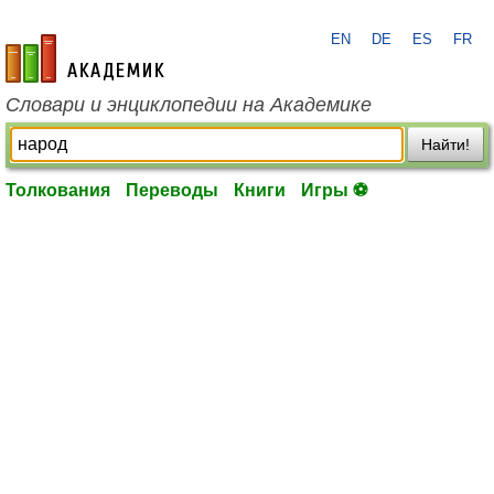
EN
DE
ES
FR
academic.ru
Словари и энциклопедии на Академике
Найти!
Толкования
Переводы
Книги
Игры ⚽