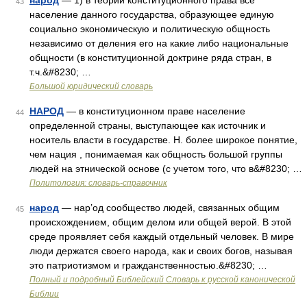
народ
— 1) в теории конституционного права все
43
население данного государства, образующее единую
социально экономическую и политическую общность
независимо от деления его на какие либо национальные
общности (в конституционной доктрине ряда стран, в
т.ч.&#8230; …
Большой юридический словарь
НАРОД
— в конституционном праве население
44
определенной страны, выступающее как источник и
носитель власти в государстве. Н. более широкое понятие,
чем нация , понимаемая как общность большой группы
людей на этнической основе (с учетом того, что в&#8230; …
Политология: словарь-справочник
народ
— нар’од сообщество людей, связанных общим
45
происхождением, общим делом или общей верой. В этой
среде проявляет себя каждый отдельный человек. В мире
люди держатся своего народа, как и своих богов, называя
это патриотизмом и гражданственностью.&#8230; …
Полный и подробный Библейский Словарь к русской канонической
Библии