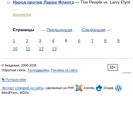
Народ против Ларри Флинта
— The People vs. Larry Flynt
50
…
Википедия
Страницы
←
Предыдущая
Следующая
→
1
2
3
4
5
6
7
8
9
10
11
12
13
© Академик, 2000-2026
18+
Обратная связь:
Техподдержка
,
Реклама на сайте
👣 Путешествия
Экспорт словарей на сайты
, сделанные на PHP,
Joomla,
Drupal,
WordPress, MODx.