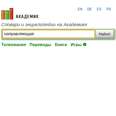
EN
DE
ES
FR
academic.ru
Словари и энциклопедии на Академике
Найти!
Толкования
Переводы
Книги
Игры ⚽