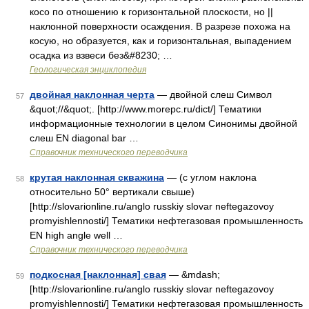
косо по отношению к горизонтальной плоскости, но ||
наклонной поверхности осаждения. В разрезе похожа на
косую, но образуется, как и горизонтальная, выпадением
осадка из взвеси без&#8230; …
Геологическая энциклопедия
двойная наклонная черта
— двойной слеш Символ
57
&quot;//&quot;. [http://www.morepc.ru/dict/] Тематики
информационные технологии в целом Синонимы двойной
слеш EN diagonal bar …
Справочник технического переводчика
крутая наклонная скважина
— (с углом наклона
58
относительно 50° вертикали свыше)
[http://slovarionline.ru/anglo russkiy slovar neftegazovoy
promyishlennosti/] Тематики нефтегазовая промышленность
EN high angle well …
Справочник технического переводчика
подкосная [наклонная] свая
— &mdash;
59
[http://slovarionline.ru/anglo russkiy slovar neftegazovoy
promyishlennosti/] Тематики нефтегазовая промышленность