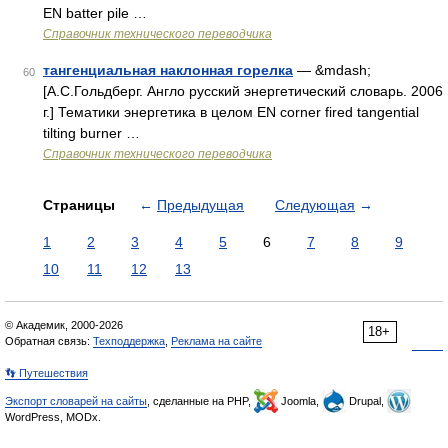
EN batter pile …
Справочник технического переводчика
тангенциальная наклонная горелка
— &mdash;
60
[А.С.Гольдберг. Англо русский энергетический словарь. 2006
г.] Тематики энергетика в целом EN corner fired tangential
tilting burner …
Справочник технического переводчика
Страницы
←
Предыдущая
Следующая
→
1
2
3
4
5
6
7
8
9
10
11
12
13
© Академик, 2000-2026
18+
Обратная связь:
Техподдержка
,
Реклама на сайте
👣 Путешествия
Экспорт словарей на сайты
, сделанные на PHP,
Joomla,
Drupal,
WordPress, MODx.