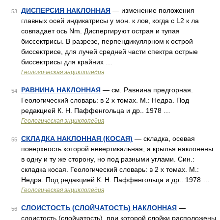
ДИСПЕРСИЯ НАКЛОННАЯ
— изменение положения
53
главных осей индикатрисы у мон. к лов, когда с L2 к ла
совпадает ось Nm. Диспергируют острая и тупая
биссектрисы. В разрезе, перпендикулярном к острой
биссектрисе, для лучей средней части спектра острые
биссектрисы для крайних …
Геологическая энциклопедия
РАВНИНА НАКЛОННАЯ
— см. Равнина предгорная.
54
Геологический словарь: в 2 х томах. М.: Недра. Под
редакцией К. Н. Паффенгольца и др.. 1978 …
Геологическая энциклопедия
СКЛАДКА НАКЛОННАЯ (КОСАЯ)
— складка, осевая
55
поверхность которой невертикальная, а крылья наклонены
в одну и ту же сторону, но под разными углами. Син.:
складка косая. Геологический словарь: в 2 х томах. М.:
Недра. Под редакцией К. Н. Паффенгольца и др.. 1978 …
Геологическая энциклопедия
СЛОИСТОСТЬ (СЛОЙЧАТОСТЬ) НАКЛОННАЯ
—
56
слоистость (слойчатость), при которой слойки расположены