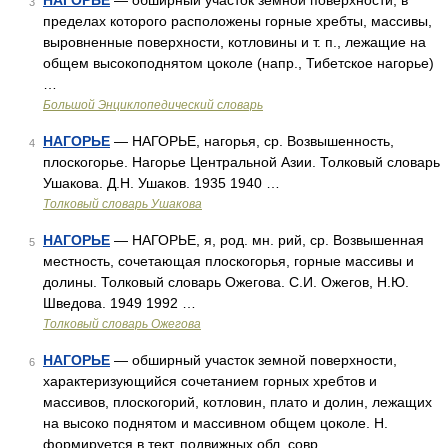
НАГОРЬЕ
— обширный участок земной поверхности, в
3
пределах которого расположены горные хребты, массивы,
выровненные поверхности, котловины и т. п., лежащие на
общем высокоподнятом цоколе (напр., Тибетское нагорье)
…
Большой Энциклопедический словарь
НАГОРЬЕ
— НАГОРЬЕ, нагорья, ср. Возвышенность,
4
плоскогорье. Нагорье Центральной Азии. Толковый словарь
Ушакова. Д.Н. Ушаков. 1935 1940 …
Толковый словарь Ушакова
НАГОРЬЕ
— НАГОРЬЕ, я, род. мн. рий, ср. Возвышенная
5
местность, сочетающая плоскогорья, горные массивы и
долины. Толковый словарь Ожегова. С.И. Ожегов, Н.Ю.
Шведова. 1949 1992 …
Толковый словарь Ожегова
НАГОРЬЕ
— обширный участок земной поверхности,
6
характеризующийся сочетанием горных хребтов и
массивов, плоскогорий, котловин, плато и долин, лежащих
на высоко поднятом и массивном общем цоколе. Н.
формируется в тект. подвижных обл. совр.