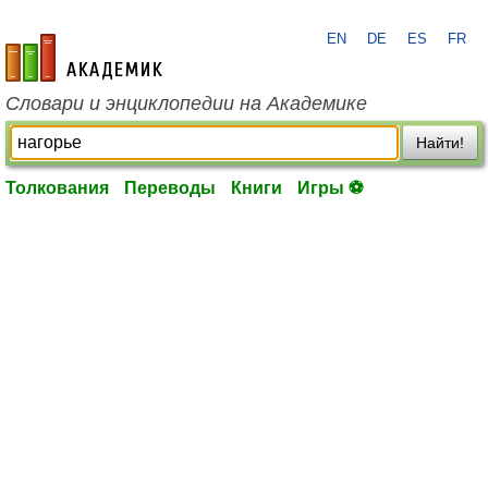
EN
DE
ES
FR
academic.ru
Словари и энциклопедии на Академике
Найти!
Толкования
Переводы
Книги
Игры ⚽