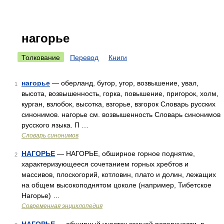
нагорье
Толкование
Перевод
Книги
нагорье
— оберланд, бугор, угор, возвышение, увал,
1
высота, возвышенность, горка, повышение, пригорок, холм,
курган, взлобок, высотка, взгорье, взгорок Словарь русских
синонимов. нагорье см. возвышенность Словарь синонимов
русского языка. П …
Словарь синонимов
НАГОРЬЕ
— НАГОРЬЕ, обширное горное поднятие,
2
характеризующееся сочетанием горных хребтов и
массивов, плоскогорий, котловин, плато и долин, лежащих
на общем высокоподнятом цоколе (например, Тибетское
Нагорье) …
Современная энциклопедия