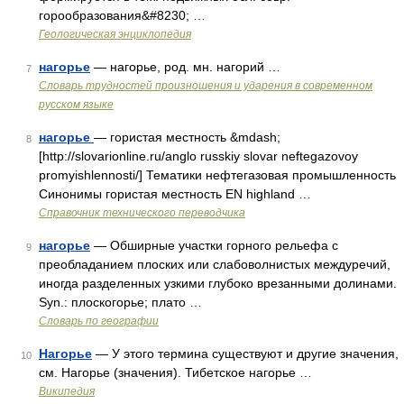
горообразования&#8230; …
Геологическая энциклопедия
нагорье
— нагорье, род. мн. нагорий …
7
Словарь трудностей произношения и ударения в современном
русском языке
нагорье
— гористая местность &mdash;
8
[http://slovarionline.ru/anglo russkiy slovar neftegazovoy
promyishlennosti/] Тематики нефтегазовая промышленность
Синонимы гористая местность EN highland …
Справочник технического переводчика
нагорье
— Обширные участки горного рельефа с
9
преобладанием плоских или слабоволнистых междуречий,
иногда разделенных узкими глубоко врезанными долинами.
Syn.: плоскогорье; плато …
Словарь по географии
Нагорье
— У этого термина существуют и другие значения,
10
см. Нагорье (значения). Тибетское нагорье …
Википедия