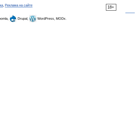
ка
,
Реклама на сайте
18+
omla,
Drupal,
WordPress, MODx.