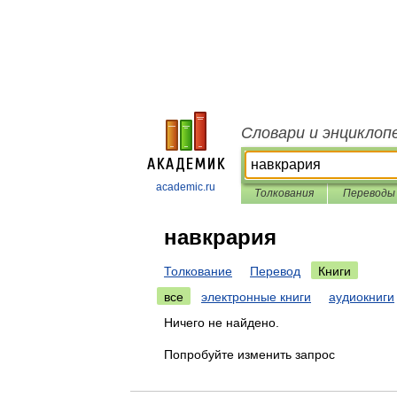
Словари и энциклоп
academic.ru
Толкования
Переводы
навкрария
Толкование
Перевод
Книги
все
электронные книги
аудиокниги
Ничего не найдено.
Попробуйте изменить запрос