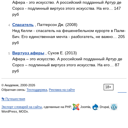
Афера - это искусство. А российский подданный Артур де
Сорсо - подлинный виртуоз этого искусства. На его… 147
руб
Спасатель
, Паттерсон Дж. (2008)
4
Нед Келли - спасатель на фешенебельном курорте в Палм-
Бич. Его единственная мечта - разбогатеть, не важно… 205
руб
Виртуоз аферы
, Сухов Е. (2013)
5
Афера – это искусство. А российский подданный Артур де
Сорсо – подлинный виртуоз этого искусства. На его… 87
руб
© Академик, 2000-2026
18+
Обратная связь:
Техподдержка
,
Реклама на сайте
👣 Путешествия
Экспорт словарей на сайты
, сделанные на PHP,
Joomla,
Drupal,
WordPress, MODx.