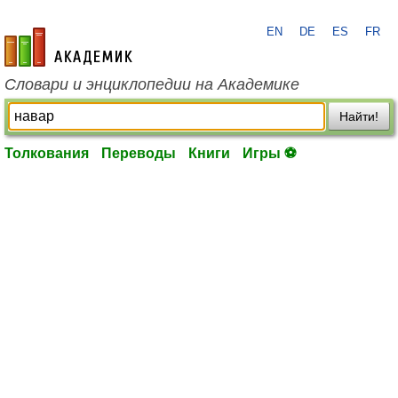
EN
DE
ES
FR
academic.ru
Словари и энциклопедии на Академике
Найти!
Толкования
Переводы
Книги
Игры ⚽