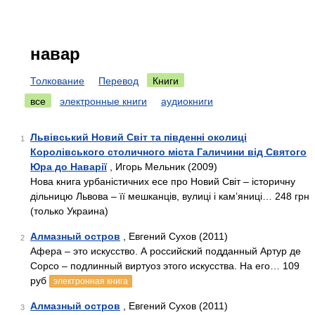
навар
Толкование
Перевод
Книги
все
электронные книги
аудиокниги
Львівський Новий Світ та південні околиці
1
Королівського столичного міста Галичини від Святого
Юра до Наварії
, Игорь Мельник (2009)
Нова книга урбаністичних есе про Новий Світ – історичну
дільницю Львова – її мешканців, вулиці і кам’яниці… 248 грн
(только Украина)
Алмазный остров
, Евгений Сухов (2011)
2
Афера – это искусство. А российский подданный Артур де
Сорсо – подлинный виртуоз этого искусства. На его… 109
руб
электронная книга
Алмазный остров
, Евгений Сухов (2011)
3