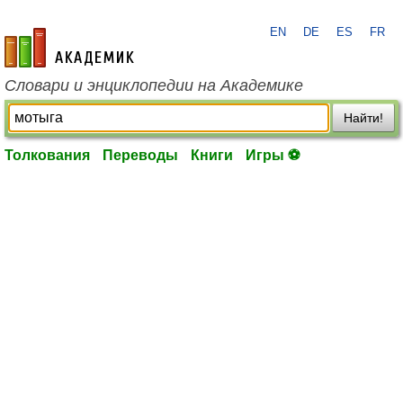
EN
DE
ES
FR
academic.ru
Словари и энциклопедии на Академике
Найти!
Толкования
Переводы
Книги
Игры ⚽