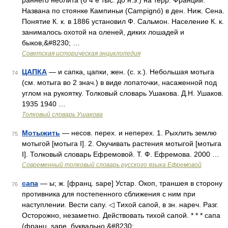
раннего неолита (6 4 е тыс. до н.э.) на терр. Франции.
Названа по стоянке Кампиньи (Campignó) в ден. Ниж. Сена.
Понятие К. к. в 1886 установил Ф. Сальмон. Население К. к.
занималось охотой на оленей, диких лошадей и
быков,&#8230; …
Советская историческая энциклопедия
ЦАПКА
— и сапка, цапки, жен. (с. х.). Небольшая мотыга
74
(см. мотыга во 2 знач.) в виде лопаточки, насаженной под
углом на рукоятку. Толковый словарь Ушакова. Д.Н. Ушаков.
1935 1940 …
Толковый словарь Ушакова
Мотыжить
— несов. перех. и неперех. 1. Рыхлить землю
75
мотыгой [мотыга I]. 2. Окучивать растения мотыгой [мотыга
I]. Толковый словарь Ефремовой. Т. Ф. Ефремова. 2000 …
Современный толковый словарь русского языка Ефремовой
сапа
— ы; ж. [франц. sape] Устар. Окоп, траншея в сторону
76
противника для постепенного сближения с ним при
наступлении. Вести сапу. ◁ Тихой сапой, в зн. нареч. Разг.
Осторожно, незаметно. Действовать тихой сапой. * * * сапа
(франц. sape, буквально &#8230; …