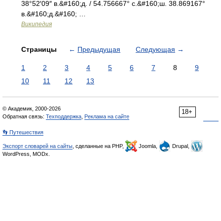
38°52′09″ в.&#160;д. / 54.756667° с.&#160;ш. 38.869167°
в.&#160;д.&#160; …
Википедия
Страницы
←
Предыдущая
Следующая
→
1
2
3
4
5
6
7
8
9
10
11
12
13
© Академик, 2000-2026
18+
Обратная связь:
Техподдержка
,
Реклама на сайте
👣 Путешествия
Экспорт словарей на сайты
, сделанные на PHP,
Joomla,
Drupal,
WordPress, MODx.