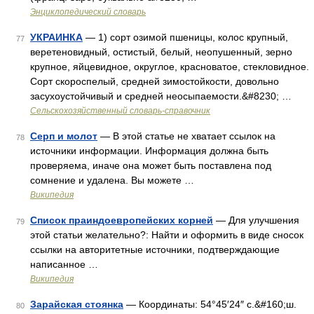
Энциклопедический словарь
УКРАИНКА
— 1) сорт озимой пшеницы, колос крупный,
77
веретеновидный, остистый, белый, неопушенный, зерно
крупное, яйцевидное, округлое, красноватое, стекловидное.
Сорт скороспелый, средней зимостойкости, довольно
засухоустойчивый и средней неосыпаемости.&#8230; …
Сельскохозяйственный словарь-справочник
Серп и молот
— В этой статье не хватает ссылок на
78
источники информации. Информация должна быть
проверяема, иначе она может быть поставлена под
сомнение и удалена. Вы можете …
Википедия
Список праиндоевропейских корней
— Для улучшения
79
этой статьи желательно?: Найти и оформить в виде сносок
ссылки на авторитетные источники, подтверждающие
написанное …
Википедия
Зарайская стоянка
— Координаты: 54°45′24″ с.&#160;ш.
80