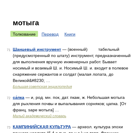
мотыга
Толкование
Перевод
Книги
Шанцевый инструмент
— (военный) табельный
71
(предусмотренный по штату) инструмент, предназначенный
для выполнения вручную инженерных работ. Бывает
носимый и возимый Ш. и. Носимый Ш. и. входит в полевое
снаряжение сержантов и солдат (малая лопата, до
Великой&#8230; …
Большая советская энциклопедия
са́пка
— и, род. мн. пок, дат. пкам, ж. Небольшая мотыга
72
для рыхления почвы и выпалывания сорняков; цапка. [От
франц. sape мотыга] …
Малый академический словарь
КАМПИНИЙСКАЯ КУЛЬТУРА
— археол. культура эпохи
73