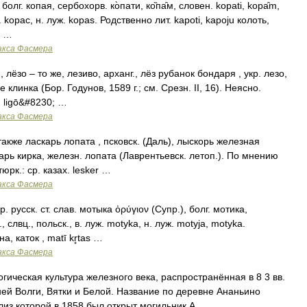
олг. копая, сербохорв. ко̀пати, ко̏па̑м, словен. kopati, kора̑m,
ж. kорас, н. луж. kораs. Родственно лит. kapoti, kapoju колоть,
р …
акса Фасмера
 лёзо – то же, лезиво, арханг., лёз рубанок бондаря , укр. лезо,
е клинка (Бор. Годунов, 1589 г.; см. Срезн. II, 16). Неясно.
 ligō&#8230; …
акса Фасмера
акже ласкарь лопата , псковск. (Даль), лыскорь железная
скарь кирка, железн. лопата (Лаврентьевск. летоп.). По мнению
юрк.: ср. казах. lesker …
акса Фасмера
. русск. ст. слав. мотыка ὀρύγιον (Супр.), болг. мотика,
, слвц., польск., в. луж. mоtуkа, н. луж. motyja, motyka.
, каток , matī kr̥tas …
акса Фасмера
ская культура железного века, распространённая в 8 3 вв.
дней Волги, Вятки и Белой. Название по деревне Ананьино
лиз которой в 1858 был открыт могильник А …