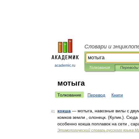
Словари и энциклоп
academic.ru
Толкования
Переводы
мотыга
Толкование
Перевод
Книги
кокша
— мотыга, навозные вилы с двум
61
комков земли , олонецк. (Кулик.). Сюда 
особенно кокша поплавок на сети , сар
Этимологический словарь русского языка М