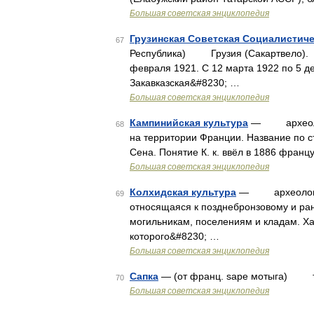
Большая советская энциклопедия
Грузинская Советская Социалистиче
67
Республика) Грузия (Сакартвело)
февраля 1921. С 12 марта 1922 по 5 д
Закавказская&#8230; …
Большая советская энциклопедия
Кампинийская культура
— археологич
68
на территории Франции. Название по 
Сена. Понятие К. к. ввёл в 1886 фран
Большая советская энциклопедия
Колхидская культура
— археологичес
69
относящаяся к позднебронзовому и ранн
могильникам, поселениям и кладам. Х
которого&#8230; …
Большая советская энциклопедия
Сапка
— (от франц. sape мотыга) то
70
Большая советская энциклопедия