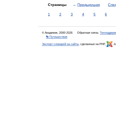
Страницы
←
Предыдущая
Сле
1
2
3
4
5
6
© Академик, 2000-2026
Обратная связь:
Техподдерж
👣 Путешествия
Экспорт словарей на сайты
, сделанные на PHP,
Jo