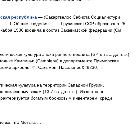
ская республика
— (Сакартвелос Сабчота Социалистури
. I. Общие сведения Грузинская ССР образована 25
екабря 1936 входила в состав Закавказской федерации (См.
еская культура эпохи раннего неолита (6 4 е тыс. до н. э.)
стоянке Кампиньи (Campigny) в департаменте Приморская
цузский археолог Ф. Сальмон. Население&#8230; …
кая культура на территории Западной Грузии,
ежелезному векам (13 7 вв. до н. э.). Известна по
арактеризуется богатым бронзовым инвентарём, среди
 же, что Мотыга …