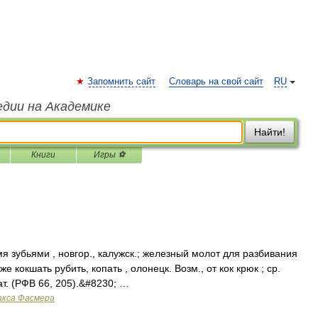
Запомнить сайт
Словарь на свой сайт
RU
едии на Академике
Найти!
Книги
Игры ⚽
я зубьями , новгор., калужск.; железный молот для разбивания
же кокшать рубить, копать , олонецк. Возм., от кок крюк ; ср.
ат. (РФВ 66, 205).&#8230; …
акса Фасмера