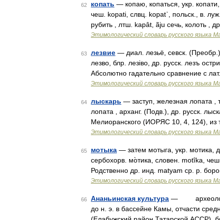
копать
— копаю, копаться, укр. копати, б
62
чеш. kораti, слвц. kораt᾽, польск., в. лу
рубить , лтш. kapât, ãju сечь, колоть , д
Этимологический словарь русского языка М
лезвие
— диал. лезьё, севск. (Преобр.),
63
лезво, блр. лезiво, др. русск. лезъ остри
Абсолютно гадательно сравнение с лат.
Этимологический словарь русского языка М
лыскарь
— заступ, железная лопата , т
64
лопата , арханг. (Подв.), др. русск. лы
Мелиоранского (ИОРЯС 10, 4, 124), из т
Этимологический словарь русского языка М
мотыка
— затем мотыга, укр. мотика, др
65
сербохорв. мо̀тика, словен. motîka, чеш.
Родственно др. инд. matyam ср. р. борона
Этимологический словарь русского языка М
Ананьинская культура
— археологиче
66
до н. э. в бассейне Камы, отчасти сре
(Елабужский район Татарской АССР), б