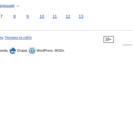
дующая
→
7
8
9
10
11
12
13
ка
,
Реклама на сайте
18+
omla,
Drupal,
WordPress, MODx.