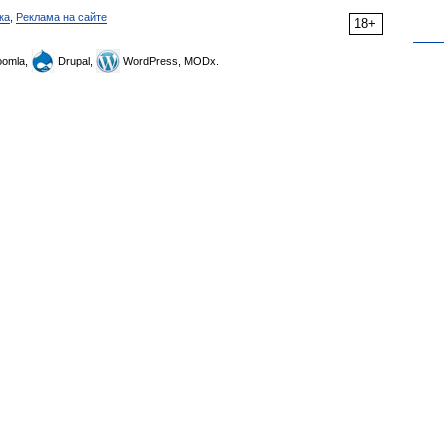
ка
,
Реклама на сайте
18+
omla,
Drupal,
WordPress, MODx.