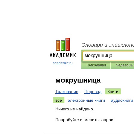
Словари и энциклоп
academic.ru
Толкования
Переводы
мокрушница
Толкование
Перевод
Книги
все
электронные книги
аудиокниги
Ничего не найдено.
Попробуйте изменить запрос