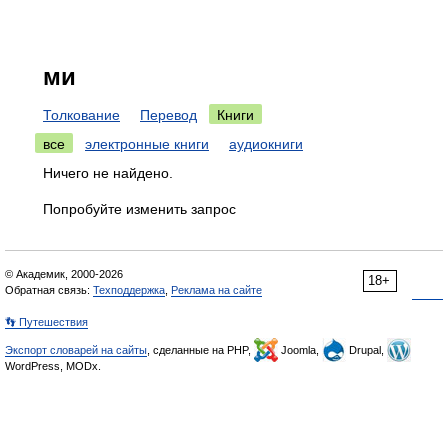
ми
Толкование
Перевод
Книги
все
электронные книги
аудиокниги
Ничего не найдено.
Попробуйте изменить запрос
© Академик, 2000-2026
18+
Обратная связь:
Техподдержка
,
Реклама на сайте
👣 Путешествия
Экспорт словарей на сайты
, сделанные на PHP,
Joomla,
Drupal,
WordPress, MODx.