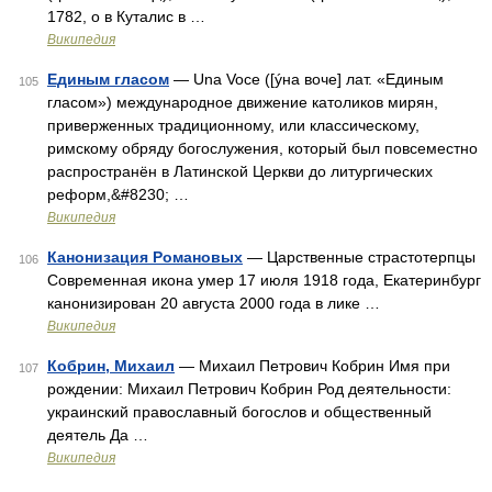
1782, о в Куталис в …
Википедия
Единым гласом
— Una Voce ([ýна воче] лат. «Единым
105
гласом») международное движение католиков мирян,
приверженных традиционному, или классическому,
римскому обряду богослужения, который был повсеместно
распространён в Латинской Церкви до литургических
реформ,&#8230; …
Википедия
Канонизация Романовых
— Царственные страстотерпцы
106
Современная икона умер 17 июля 1918 года, Екатеринбург
канонизирован 20 августа 2000 года в лике …
Википедия
Кобрин, Михаил
— Михаил Петрович Кобрин Имя при
107
рождении: Михаил Петрович Кобрин Род деятельности:
украинский православный богослов и общественный
деятель Да …
Википедия