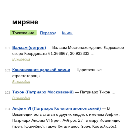
миряне
Толкование
Перевод
Книги
Валаам (остров)
— Валаам Местонахождение Ладожское
101
озеро Координаты 61.366667, 30.933333 …
Википедия
Канонизация царской семьи
— Царственные
102
страстотерпцы …
Википедия
Тихон (Патриарх Московский)
— Патриарх Тихон …
103
Википедия
Анфим VI (Патриарх Константинопольский)
— В
104
Википедии есть статьи о других людях с именем Анфим.
Патриарх Анфим VI (греч. Άνθιμος Στ´; в миру Иоаннидис
(греч. Ἰωαννίδης), также Куталианос (греч. Κουταλιανός);