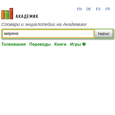
EN
DE
ES
FR
academic.ru
Словари и энциклопедии на Академике
Найти!
Толкования
Переводы
Книги
Игры ⚽