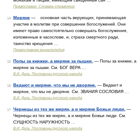
монахам и лицам, имеющим священный сан …
Православие. Словарь-справочник
Миряне
— основная часть верующих, принимающая
14
участие в молитве при совершении богослужений. Они
имеют право самостоятельно совершать богослужения,
изложенные в часослове, и, страха смертного ради,
таинство крещения …
Православная энциклопедия
Попы за книжки, а миряне за пышки.
— Попы за книжки, а
15
миряне за пышки. См. БОГ ВЕРА …
В.И. Даль. Пословицы русского народа
Ведают и миряне, что мы не дворяне.
— Ведают и
16
миряне, что мы не дворяне. См. ЗВАНИЯ СОСЛОВИЯ …
В.И. Даль. Пословицы русского народа
Чернецы из тех же мирян, а и миряне Божьи люди.
—
17
Чернецы из тех же мирян, а и миряне Божьи люди. См.
СУЩНОСТЬ НАРУЖНОСТЬ …
В.И. Даль. Пословицы русского народа