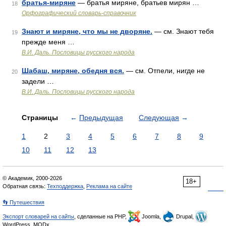
братья-миряне
— братья миряне, братьев мирян …
18
Орфографический словарь-справочник
Знают и миряне, что мы не дворяне.
— см. Знают тебя
19
прежде меня …
В.И. Даль. Пословицы русского народа
Шабаш, миряне, обедня вся.
— см. Отпели, нигде не
20
задели …
В.И. Даль. Пословицы русского народа
Страницы
←
Предыдущая
Следующая
→
1
2
3
4
5
6
7
8
9
10
11
12
13
© Академик, 2000-2026
18+
Обратная связь:
Техподдержка
,
Реклама на сайте
👣 Путешествия
Экспорт словарей на сайты
, сделанные на PHP,
Joomla,
Drupal,
WordPress, MODx.