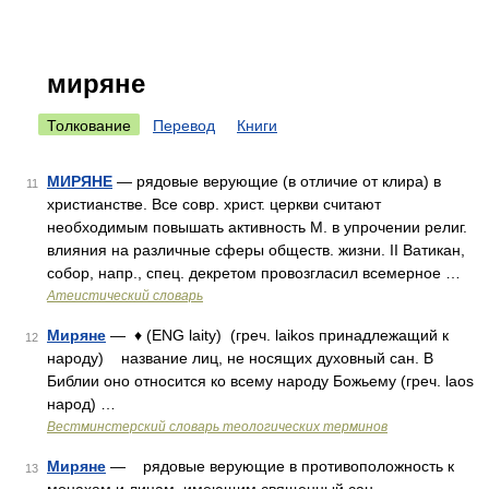
миряне
Толкование
Перевод
Книги
МИРЯНЕ
— рядовые верующие (в отличие от клира) в
11
христианстве. Все совр. христ. церкви считают
необходимым повышать активность М. в упрочении религ.
влияния на различные сферы обществ. жизни. II Ватикан,
собор, напр., спец. декретом провозгласил всемерное …
Атеистический словарь
Миряне
— ♦ (ENG laity) (греч. laikos принадлежащий к
12
народу) название лиц, не носящих духовный сан. В
Библии оно относится ко всему народу Божьему (греч. laos
народ) …
Вестминстерский словарь теологических терминов
Миряне
— рядовые верующие в противоположность к
13