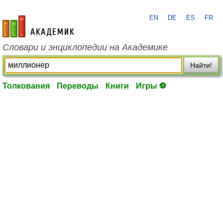
EN
DE
ES
FR
academic.ru
Словари и энциклопедии на Академике
Найти!
Толкования
Переводы
Книги
Игры ⚽