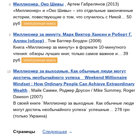
Миллионер. Око Шивы
, Артем Габрелянов (2013)
8
«Миллионер» и «Око Шивы» – это отдельные законченные
истории, повествующие о том, что случилось с Никой… 50
руб
электронная книга
Миллионер за минуту. Марк Виктор Хансен и Роберт Г.
9
Аллен (обзор)
, Том Батлер-Боудон (2008)
Книга «Миллионер за минуту» в формате 10-минутного
чтения: обзоры лучших книг, только самое важное и… 39
руб
электронная книга
Миллионер за выходные. Как обычные люди могут
10
достичь необычайного успеха _ Weekend Millionaire
Mindset : How Ordinary People Can Achieve Extraordinary
Wealth
, Майк Самми, Роджер Доусон / Mike Summey, Roger
Dawson (2007)
В своей книге `Миллионер за выходные. Как обычные люди
могут достичь необычайного успеха` успешные… 278 грн
(только Украина)
Страницы
Следующая
→