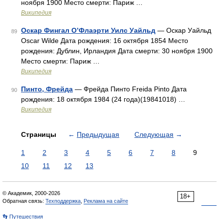
ноября 1900 Место смерти: Париж …
Википедия
Оскар Фингал О’Флаэрти Уилс Уайльд
— Оскар Уайльд
89
Oscar Wilde Дата рождения: 16 октября 1854 Место
рождения: Дублин, Ирландия Дата смерти: 30 ноября 1900
Место смерти: Париж …
Википедия
Пинто, Фрейда
— Фрейда Пинто Freida Pinto Дата
90
рождения: 18 октября 1984 (24 года)(19841018) …
Википедия
Страницы
←
Предыдущая
Следующая
→
1
2
3
4
5
6
7
8
9
10
11
12
13
© Академик, 2000-2026
18+
Обратная связь:
Техподдержка
,
Реклама на сайте
👣 Путешествия