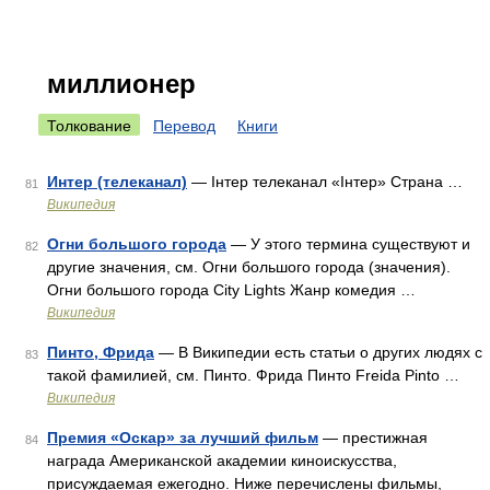
миллионер
Толкование
Перевод
Книги
Интер (телеканал)
— Iнтер телеканал «Iнтер» Страна …
81
Википедия
Огни большого города
— У этого термина существуют и
82
другие значения, см. Огни большого города (значения).
Огни большого города City Lights Жанр комедия …
Википедия
Пинто, Фрида
— В Википедии есть статьи о других людях с
83
такой фамилией, см. Пинто. Фрида Пинто Freida Pinto …
Википедия
Премия «Оскар» за лучший фильм
— престижная
84
награда Американской академии киноискусства,
присуждаемая ежегодно. Ниже перечислены фильмы,