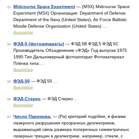
Midcourse Space Experiment
— (MSX) Midcourse Space
93
Experiment (MSX) Организация: Department of Defense
Department of the Navy (United States), Air Force Ballistic
Missile Defense Organization (United States) …
Википедия
ФЭД-5 (фотоаппараты)
— ФЭД 5В ФЭД 5 ФЭД 5С
94
Производитель Объединение «ФЭД» Год выпуска 1975
1990 Тип Дальномерный фотоаппарат Фотоматериал
Плёнка типа …
Википедия
ФЭД-50
— ФЭД 50 …
95
Википедия
ФЭД-Стерео
— ФЭД Стерео …
96
Википедия
Число Паринова.
— (Pa) критерий подобия, в физике
97
лазерного разрушения прозрачных диэлектриков,
выражающий связь размера поперечных симметричных
лазерных трещин в диэлектрике, например, стекле, с