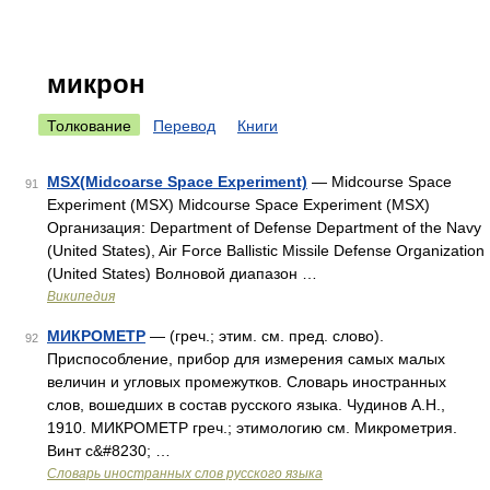
микрон
Толкование
Перевод
Книги
MSX(Midcoarse Space Experiment)
— Midcourse Space
91
Experiment (MSX) Midcourse Space Experiment (MSX)
Организация: Department of Defense Department of the Navy
(United States), Air Force Ballistic Missile Defense Organization
(United States) Волновой диапазон …
Википедия
МИКРОМЕТР
— (греч.; этим. см. пред. слово).
92
Приспособление, прибор для измерения самых малых
величин и угловых промежутков. Словарь иностранных
слов, вошедших в состав русского языка. Чудинов А.Н.,
1910. МИКРОМЕТР греч.; этимологию см. Микрометрия.
Винт с&#8230; …
Словарь иностранных слов русского языка