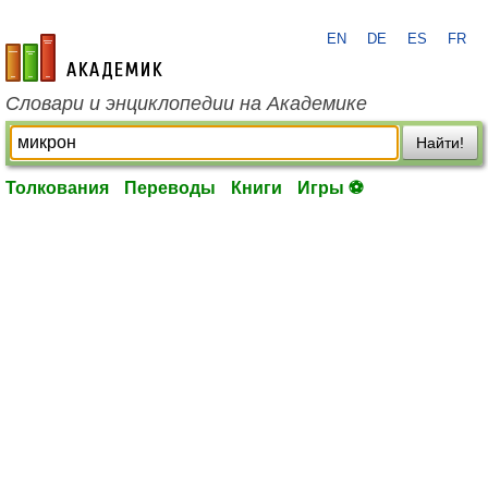
EN
DE
ES
FR
academic.ru
Словари и энциклопедии на Академике
Найти!
Толкования
Переводы
Книги
Игры ⚽