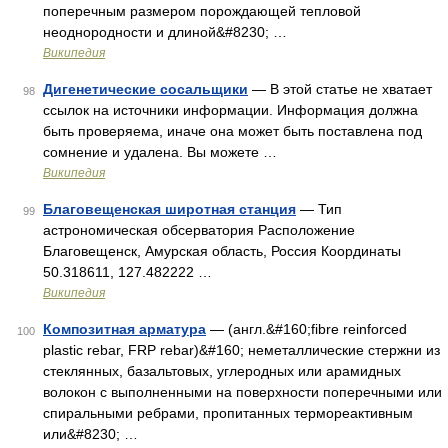
поперечным размером порождающей тепловой
неоднородности и длиной&#8230; …
Википедия
Дигенетические сосальщики
— В этой статье не хватает
98
ссылок на источники информации. Информация должна
быть проверяема, иначе она может быть поставлена под
сомнение и удалена. Вы можете …
Википедия
Благовещенская широтная станция
— Тип
99
астрономическая обсерватория Расположение
Благовещенск, Амурская область, Россия Координаты
50.318611, 127.482222 …
Википедия
Композитная арматура
— (англ.&#160;fibre reinforced
100
plastic rebar, FRP rebar)&#160; неметаллические стержни из
стеклянных, базальтовых, углеродных или арамидных
волокон с выполненными на поверхности поперечными или
спиральными ребрами, пропитанных термореактивным
или&#8230; …